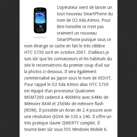
L’opérateur vient de lancer un
tout nouveau SmartPhone du
nom de O2 Xda Atmos. Pour
être honnête ce n’est pas
vraiment un nouveau
SmartPhone puisque sous ce
nom étrange se cache en fait le très célèbre
HTC S730 sorti en octobre 2007. D’ailleurs je
suis sûr que les connaisseurs et les habitués du
site le reconnaitrons du premier coup d’œil sur
la photos ci-dessous. Il sera également
commercialisé au Japon sous le nom de X03HT.
Pour rappel le O2 Xda Atmos alias HTC S730
est équipé d’un processeur Qualcomm
MSM7200 cadencé à 400MHz avec 64Mo de
Mémoire RAM et 256Mo de mémoire flash
(ROM). Il possède un écran de 2.4 pouces avec
une résolution QGVA de 320 x 240. Il offre un
très pratique clavier QWERTY complet. Il
tourne bien sûr sous l’OS Windows Mobile 6.