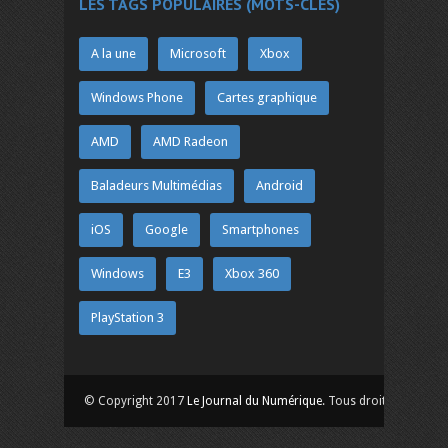
LES TAGS POPULAIRES (MOTS-CLÉS)
A la une
Microsoft
Xbox
Windows Phone
Cartes graphique
AMD
AMD Radeon
Baladeurs Multimédias
Android
iOS
Google
Smartphones
Windows
E3
Xbox 360
PlayStation 3
© Copyright 2017
Le Journal du Numérique
. Tous droits réservés.