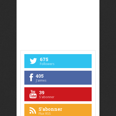
675
Followers
405
J'aimes
39
S'abonner
S'abonner
Flux RSS