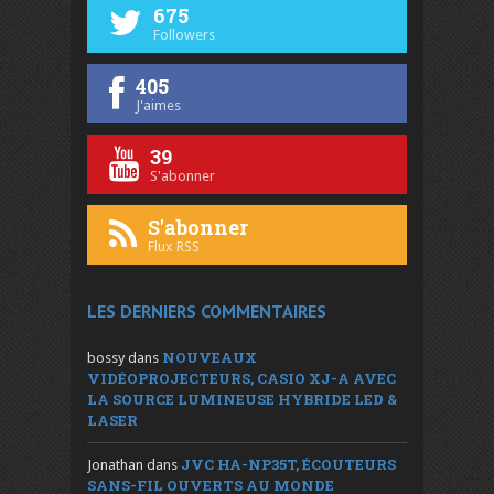
675
Followers
405
J'aimes
39
S'abonner
S'abonner
Flux RSS
LES DERNIERS COMMENTAIRES
NOUVEAUX
bossy
dans
VIDÉOPROJECTEURS, CASIO XJ-A AVEC
LA SOURCE LUMINEUSE HYBRIDE LED &
LASER
JVC HA-NP35T, ÉCOUTEURS
Jonathan
dans
SANS-FIL OUVERTS AU MONDE