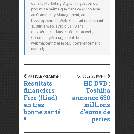
dans le Marketing Digital, la gestion de
projet, de même que dans ce qui touche
au Community Management, au
Developpement Web. Cela fait maintenant
15 sur le web, avec plus 10 ans
d'expérience dans le rédaction web,
Community Management, le
webmastering et le SEO (Référencement
naturel).
ARTICLE PRÉCÉDENT
ARTICLE SUIVANT
Résultats
HD DVD :
financiers :
Toshiba
Free (Iliad)
annonce 630
en très
millions
bonne santé
d’euros de
!!
pertes