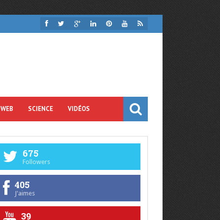
 WEB
SCIENCE
VIDÉOS
675
Followers
405
J'aimes
39