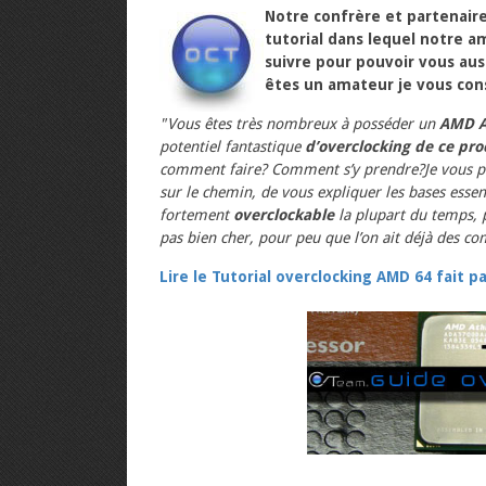
Notre confrère et partenaire
tutorial dans lequel notre a
suivre pour pouvoir vous aus
êtes un amateur je vous cons
"Vous êtes très nombreux à posséder un
AMD A
potentiel fantastique
d’overclocking de ce pr
comment faire? Comment s’y prendre?Je vous pr
sur le chemin, de vous expliquer les bases essen
fortement
overclockable
la plupart du temps, 
pas bien cher, pour peu que l’on ait déjà des co
Lire le Tutorial overclocking AMD 64 fait 