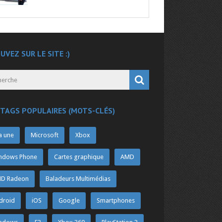
UVEZ SUR LE SITE :)
 TAGS POPULAIRES (MOTS-CLÉS)
a une
Microsoft
Xbox
ndows Phone
Cartes graphique
AMD
D Radeon
Baladeurs Multimédias
droid
iOS
Google
Smartphones