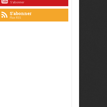
S'abonner
S'abonner
Flux RSS