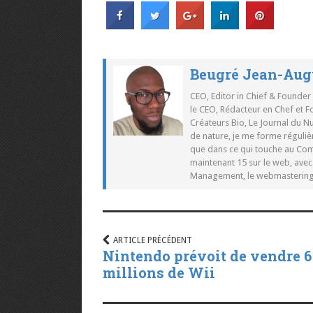
Beugré Jean-Aug
CEO, Editor in Chief & Founder
le CEO, Rédacteur en Chef et F
Créateurs Bio, Le Journal du 
de nature, je me forme réguliè
que dans ce qui touche au Co
maintenant 15 sur le web, ave
Management, le webmastering e
ARTICLE PRÉCÉDENT
Nintendo prévoit de vendre 6
millions de Wii