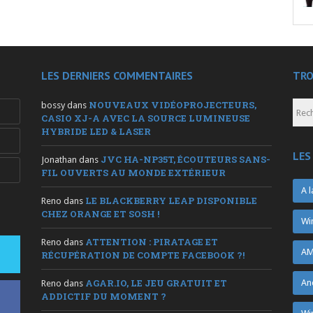
LES DERNIERS COMMENTAIRES
TRO
NOUVEAUX VIDÉOPROJECTEURS,
bossy
dans
CASIO XJ-A AVEC LA SOURCE LUMINEUSE
HYBRIDE LED & LASER
LES
JVC HA-NP35T, ÉCOUTEURS SANS-
Jonathan
dans
FIL OUVERTS AU MONDE EXTÉRIEUR
A l
LE BLACKBERRY LEAP DISPONIBLE
Reno
dans
CHEZ ORANGE ET SOSH !
Wi
ATTENTION : PIRATAGE ET
Reno
dans
AM
RÉCUPÉRATION DE COMPTE FACEBOOK ?!
AGAR.IO, LE JEU GRATUIT ET
An
Reno
dans
ADDICTIF DU MOMENT ?