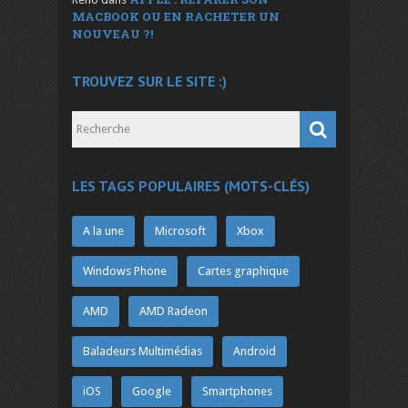
MACBOOK OU EN RACHETER UN
NOUVEAU ?!
TROUVEZ SUR LE SITE :)
LES TAGS POPULAIRES (MOTS-CLÉS)
A la une
Microsoft
Xbox
Windows Phone
Cartes graphique
AMD
AMD Radeon
Baladeurs Multimédias
Android
iOS
Google
Smartphones