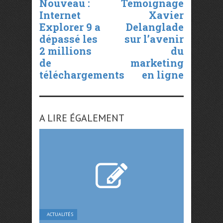
Nouveau :
Témoignage
Internet
Xavier
Explorer 9 a
Delanglade
dépassé les
sur l’avenir
2 millions
du
de
marketing
téléchargements
en ligne
A LIRE ÉGALEMENT
ACTUALITÉS