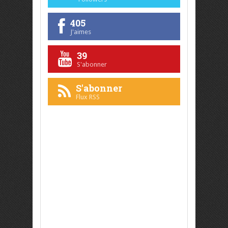
405
J'aimes
39
S'abonner
S'abonner
Flux RSS