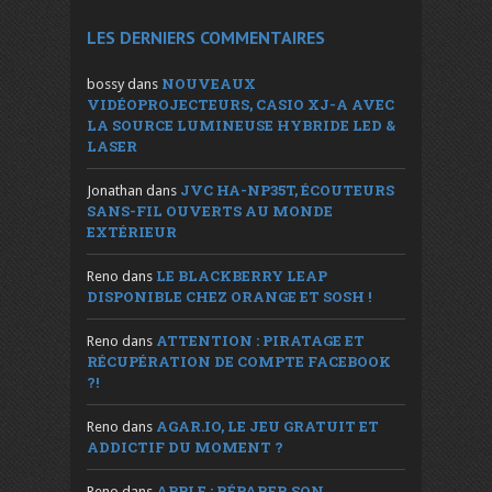
LES DERNIERS COMMENTAIRES
NOUVEAUX
bossy
dans
VIDÉOPROJECTEURS, CASIO XJ-A AVEC
LA SOURCE LUMINEUSE HYBRIDE LED &
LASER
JVC HA-NP35T, ÉCOUTEURS
Jonathan
dans
SANS-FIL OUVERTS AU MONDE
EXTÉRIEUR
LE BLACKBERRY LEAP
Reno
dans
DISPONIBLE CHEZ ORANGE ET SOSH !
ATTENTION : PIRATAGE ET
Reno
dans
RÉCUPÉRATION DE COMPTE FACEBOOK
?!
AGAR.IO, LE JEU GRATUIT ET
Reno
dans
ADDICTIF DU MOMENT ?
APPLE : RÉPARER SON
Reno
dans