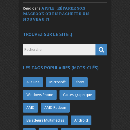
APPLE : RÉPARER SON
Reno
dans
MACBOOK OU EN RACHETER UN
NOUVEAU ?!
TROUVEZ SUR LE SITE :)
LES TAGS POPULAIRES (MOTS-CLÉS)
A la une
Microsoft
Xbox
Windows Phone
Cartes graphique
AMD
AMD Radeon
Baladeurs Multimédias
Android