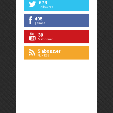
675
Followers
405
J'aimes
39
S'abonner
S'abonner
Flux RSS