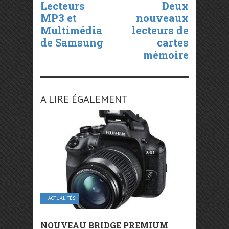
Lecteurs
Deux
MP3 et
nouveaux
Multimédia
lecteurs de
de Samsung
cartes
mémoire
A LIRE ÉGALEMENT
ACTUALITÉS
NOUVEAU BRIDGE PREMIUM