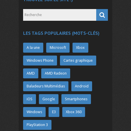
LES TAGS POPULAIRES (MOTS-CLÉS)
A la une
Microsoft
Xbox
Windows Phone
Cartes graphique
AMD
AMD Radeon
Baladeurs Multimédias
Android
iOS
Google
Smartphones
Windows
E3
Xbox 360
PlayStation 3