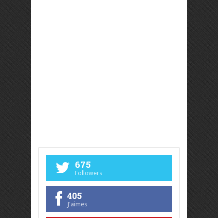
675
Followers
405
J'aimes