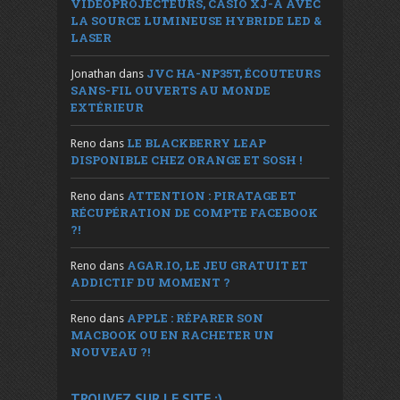
VIDÉOPROJECTEURS, CASIO XJ-A AVEC
LA SOURCE LUMINEUSE HYBRIDE LED &
LASER
JVC HA-NP35T, ÉCOUTEURS
Jonathan
dans
SANS-FIL OUVERTS AU MONDE
EXTÉRIEUR
LE BLACKBERRY LEAP
Reno
dans
DISPONIBLE CHEZ ORANGE ET SOSH !
ATTENTION : PIRATAGE ET
Reno
dans
RÉCUPÉRATION DE COMPTE FACEBOOK
?!
AGAR.IO, LE JEU GRATUIT ET
Reno
dans
ADDICTIF DU MOMENT ?
APPLE : RÉPARER SON
Reno
dans
MACBOOK OU EN RACHETER UN
NOUVEAU ?!
TROUVEZ SUR LE SITE :)