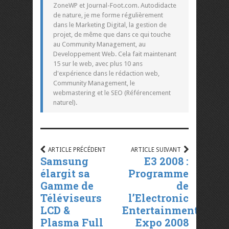
ZoneWP et Journal-Foot.com. Autodidacte
de nature, je me forme régulièrement
dans le Marketing Digital, la gestion de
projet, de même que dans ce qui touche
au Community Management, au
Developpement Web. Cela fait maintenant
15 sur le web, avec plus 10 ans
d'expérience dans le rédaction web,
Community Management, le
webmastering et le SEO (Référencement
naturel).
ARTICLE PRÉCÉDENT
ARTICLE SUIVANT
Samsung
E3 2008 :
élargit sa
Programme
Gamme de
de
Téléviseurs
l’Electronic
LCD &
Entertainment
Plasma Full
Expo 2008