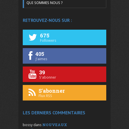
QUI SOMMES NOUS ?
RETROUVEZ-NOUS SUR :
675
Followers
405
J'aimes
39
S'abonner
S'abonner
Flux RSS
LES DERNIERS COMMENTAIRES
NOUVEAUX
bossy
dans