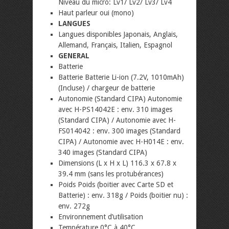
Niveau du micro: Lv1/ Lv2/ Lv3/ Lv4
Haut parleur oui (mono)
LANGUES
Langues disponibles Japonais, Anglais,
Allemand, Français, Italien, Espagnol
GENERAL
Batterie
Batterie Batterie Li-ion (7.2V, 1010mAh)
(Incluse) / chargeur de batterie
Autonomie (Standard CIPA) Autonomie
avec H-PS14042E : env. 310 images
(Standard CIPA) / Autonomie avec H-
FS014042 : env. 300 images (Standard
CIPA) / Autonomie avec H-H014E : env.
340 images (Standard CIPA)
Dimensions (L x H x L) 116.3 x 67.8 x
39.4 mm (sans les protubérances)
Poids Poids (boitier avec Carte SD et
Batterie) : env. 318g / Poids (boitier nu) :
env. 272g
Environnement d’utilisation
Température 0°C à 40°C