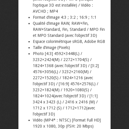
l’optique 3D est installée) / Vidéo :
AVCHD ; MP4
Format d’image 4:3 ; 3:2 ; 16:9 ; 1:1
Qualité d’image RAW, RAW+Fin,
RAW+Standard, Fin, Standard / MPO Fin
et MPO Standard (avec l’objectif 3D)
Espace colorimétrique sRGB, Adobe RGB
Taille d’image (Pixels)
Photo [4:3] 4592×3448(L) /
3232×2424(M) / 2272×1704(S) /
1824×1368 (avec l’objectif 3D) / [3:2]
4576×3056(L) / 3232×2160(M) /
2272×1520(S) / 1824×1216 (avec
l’objectif 3D) / [16:9] 4576×2576(L) /
3232×1824(M) / 1920×1080(S) /
1824×1024(avec l’objectif 3D) / [1:1]
3424 x 3423 (L) / 2416 x 2416 (M) /
1712 x 1712 (S) / 1712×1712(avec
l’objectif 3D)
Vidéo (MP4* : NTSC) [Format Full HD]
1920 x 1080, 30p (FSH: 20 Mbps)