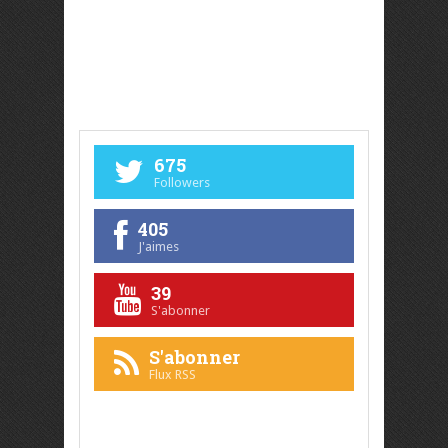
675
Followers
405
J'aimes
39
S'abonner
S'abonner
Flux RSS