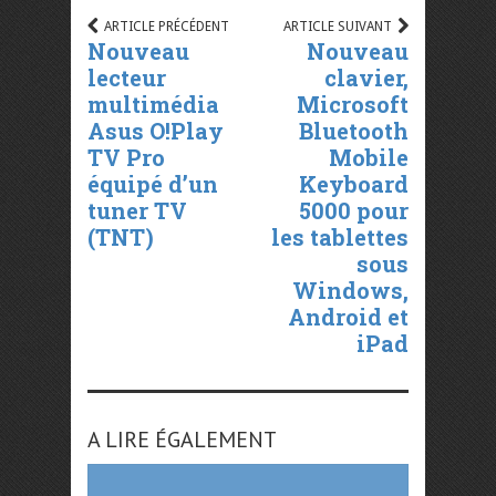
ARTICLE PRÉCÉDENT
ARTICLE SUIVANT
Nouveau
Nouveau
lecteur
clavier,
multimédia
Microsoft
Asus O!Play
Bluetooth
TV Pro
Mobile
équipé d’un
Keyboard
tuner TV
5000 pour
(TNT)
les tablettes
sous
Windows,
Android et
iPad
A LIRE ÉGALEMENT