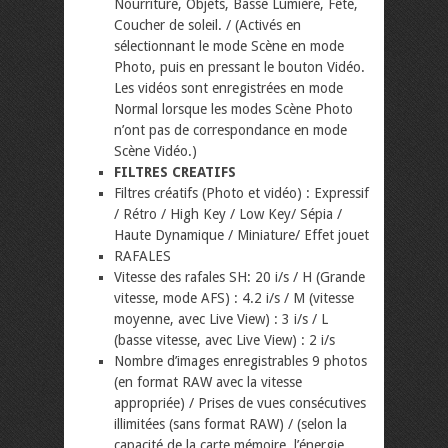
Nourriture, Objets, Basse Lumière, Fête,
Coucher de soleil. / (Activés en
sélectionnant le mode Scène en mode
Photo, puis en pressant le bouton Vidéo.
Les vidéos sont enregistrées en mode
Normal lorsque les modes Scène Photo
n’ont pas de correspondance en mode
Scène Vidéo.)
FILTRES CREATIFS
Filtres créatifs (Photo et vidéo) : Expressif
/ Rétro / High Key / Low Key/ Sépia /
Haute Dynamique / Miniature/ Effet jouet
RAFALES
Vitesse des rafales SH: 20 i/s / H (Grande
vitesse, mode AFS) : 4.2 i/s / M (vitesse
moyenne, avec Live View) : 3 i/s / L
(basse vitesse, avec Live View) : 2 i/s
Nombre d’images enregistrables 9 photos
(en format RAW avec la vitesse
appropriée) / Prises de vues consécutives
illimitées (sans format RAW) / (selon la
capacité de la carte mémoire, l’énergie