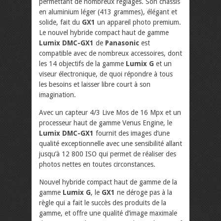
permettant de nombreux réglages. Son châssis
en aluminium léger (413 grammes), élégant et
solide, fait du
GX1
un appareil photo premium.
Le nouvel hybride compact haut de gamme
Lumix DMC-GX1
de
Panasonic
est
compatible avec de nombreux accessoires, dont
les 14 objectifs de la gamme
Lumix G
et un
viseur électronique, de quoi répondre à tous
les besoins et laisser libre court à son
imagination.
Avec un capteur 4/3 Live Mos de 16 Mpx et un
processeur haut de gamme Venus Engine, le
Lumix DMC-GX1
fournit des images d’une
qualité exceptionnelle avec une sensibilité allant
jusqu’à 12 800 ISO qui permet de réaliser des
photos nettes en toutes circonstances.
Nouvel hybride compact haut de gamme de la
gamme
Lumix G
, le
GX1
ne déroge pas à la
règle qui a fait le succès des produits de la
gamme, et offre une qualité d’image maximale