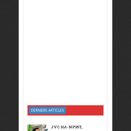
DERNIERS ARTICLES
JVC HA-NP35T,