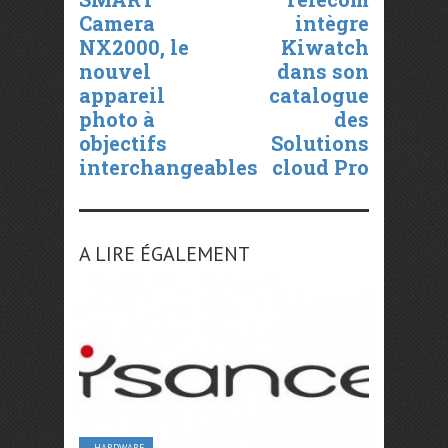
Camera
intègre
NX2000, le
Kiwatch
nouvel
dans son
appareil
catalogue
photo à
des
objectifs
Solutions
interchangeables
cloud Pro
A LIRE ÉGALEMENT
HARDWARE