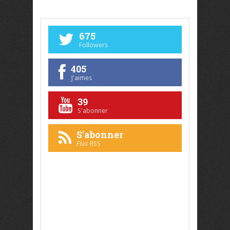
675
Followers
405
J'aimes
39
S'abonner
S'abonner
Flux RSS