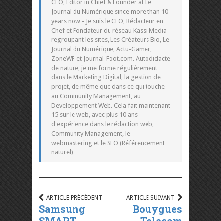
CEO, Editor in Chief & Founder at Le
Journal du Numérique since more than 10
years now - Je suis le CEO, Rédacteur en
Chef et Fondateur du réseau Kassi Media
regroupant les sites, Les Créateurs Bio, Le
Journal du Numérique, Actu-Gamer,
ZoneWP et Journal-Foot.com. Autodidacte
de nature, je me forme régulièrement
dans le Marketing Digital, la gestion de
projet, de même que dans ce qui touche
au Community Management, au
Developpement Web. Cela fait maintenant
15 sur le web, avec plus 10 ans
d'expérience dans le rédaction web,
Community Management, le
webmastering et le SEO (Référencement
naturel).
ARTICLE PRÉCÉDENT
ARTICLE SUIVANT
Samsung
Bouygues
SMART
Telecom