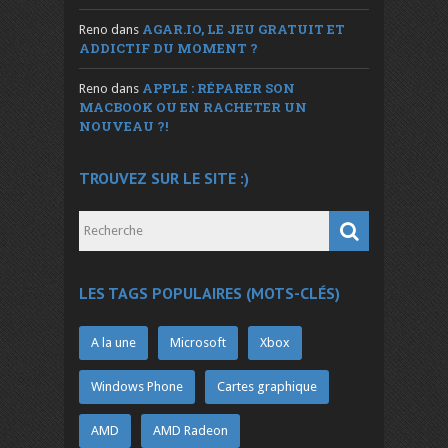
AGAR.IO, LE JEU GRATUIT ET
Reno
dans
ADDICTIF DU MOMENT ?
APPLE : RÉPARER SON
Reno
dans
MACBOOK OU EN RACHETER UN
NOUVEAU ?!
TROUVEZ SUR LE SITE :)
LES TAGS POPULAIRES (MOTS-CLÉS)
A la une
Microsoft
Xbox
Windows Phone
Cartes graphique
AMD
AMD Radeon