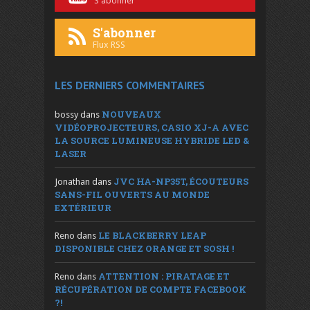
S'abonner
S'abonner
Flux RSS
LES DERNIERS COMMENTAIRES
NOUVEAUX
bossy
dans
VIDÉOPROJECTEURS, CASIO XJ-A AVEC
LA SOURCE LUMINEUSE HYBRIDE LED &
LASER
JVC HA-NP35T, ÉCOUTEURS
Jonathan
dans
SANS-FIL OUVERTS AU MONDE
EXTÉRIEUR
LE BLACKBERRY LEAP
Reno
dans
DISPONIBLE CHEZ ORANGE ET SOSH !
ATTENTION : PIRATAGE ET
Reno
dans
RÉCUPÉRATION DE COMPTE FACEBOOK
?!