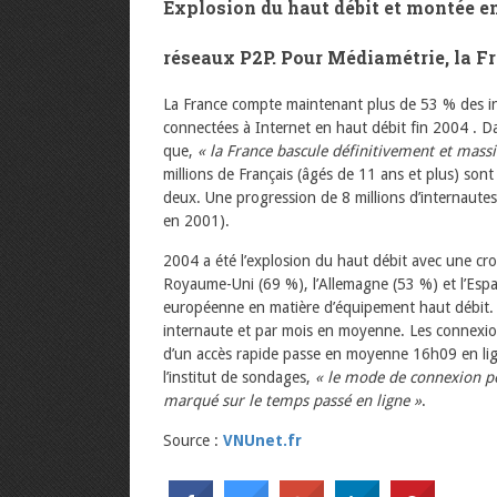
Explosion du haut débit et montée 
réseaux P2P. Pour Médiamétrie, la Fr
La France compte maintenant plus de 53 % des int
connectées à Internet en haut débit fin 2004 . D
que,
« la France bascule définitivement et mas
millions de Français (âgés de 11 ans et plus) sont
deux. Une progression de 8 millions d’internautes
en 2001).
2004 a été l’explosion du haut débit avec une croi
Royaume-Uni (69 %), l’Allemagne (53 %) et l’Espa
européenne en matière d’équipement haut débit. 
internaute et par mois en moyenne. Les connexion
d’un accès rapide passe en moyenne 16h09 en lig
l’institut de sondages,
« le mode de connexion per
marqué sur le temps passé en ligne »
.
Source :
VNUnet.fr