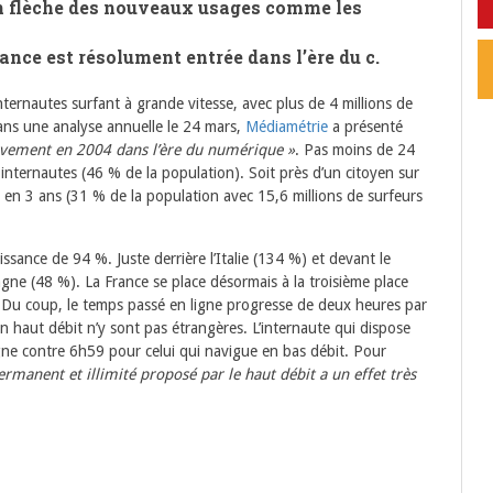
en flèche des nouveaux usages comme les
ance est résolument entrée dans l’ère du c.
ernautes surfant à grande vitesse, avec plus de 4 millions de
ans une analyse annuelle le 24 mars,
Médiamétrie
a présenté
sivement en 2004 dans l’ère du numérique »
. Pas moins de 24
 internautes (46 % de la population). Soit près d’un citoyen sur
 en 3 ans (31 % de la population avec 15,6 millions de surfeurs
ssance de 94 %. Juste derrière l’Italie (134 %) et devant le
gne (48 %). La France se place désormais à la troisième place
Du coup, le temps passé en ligne progresse de deux heures par
 haut débit n’y sont pas étrangères. L’internaute qui dispose
ne contre 6h59 pour celui qui navigue en bas débit. Pour
manent et illimité proposé par le haut débit a un effet très