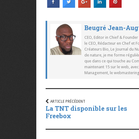
Beugré Jean-Aug
CEO, Editor in Chief & Founder
le CEO, Rédacteur en Chef et F
Créateurs Bio, Le Journal du 
de nature, je me forme réguliè
que dans ce qui touche au Co
maintenant 15 sur le web, ave
Management, le webmastering e
ARTICLE PRÉCÉDENT
La TNT disponible sur les
Freebox