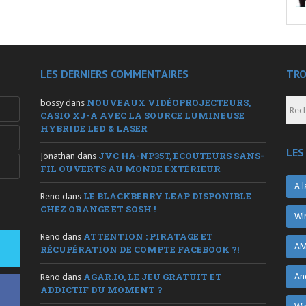
LES DERNIERS COMMENTAIRES
TRO
NOUVEAUX VIDÉOPROJECTEURS,
bossy
dans
CASIO XJ-A AVEC LA SOURCE LUMINEUSE
HYBRIDE LED & LASER
LES
JVC HA-NP35T, ÉCOUTEURS SANS-
Jonathan
dans
FIL OUVERTS AU MONDE EXTÉRIEUR
A l
LE BLACKBERRY LEAP DISPONIBLE
Reno
dans
CHEZ ORANGE ET SOSH !
Wi
ATTENTION : PIRATAGE ET
Reno
dans
AM
RÉCUPÉRATION DE COMPTE FACEBOOK ?!
AGAR.IO, LE JEU GRATUIT ET
An
Reno
dans
ADDICTIF DU MOMENT ?