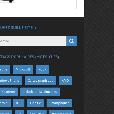
UVEZ SUR LE SITE :)
 TAGS POPULAIRES (MOTS-CLÉS)
a une
Microsoft
Xbox
ndows Phone
Cartes graphique
AMD
D Radeon
Baladeurs Multimédias
droid
iOS
Google
Smartphones