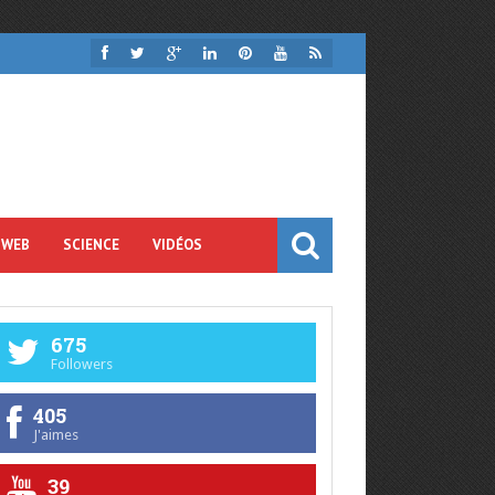
 WEB
SCIENCE
VIDÉOS
675
Followers
405
J'aimes
39