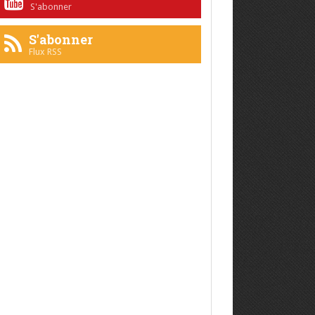
S'abonner
S'abonner
Flux RSS