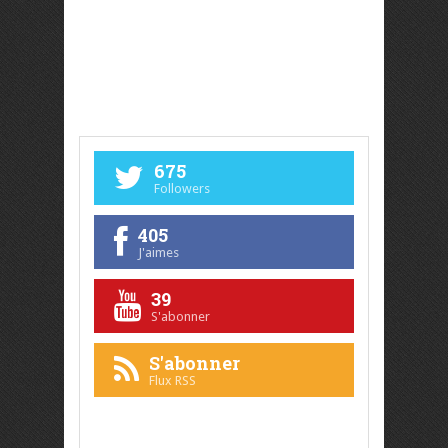
675
Followers
405
J'aimes
39
S'abonner
S'abonner
Flux RSS