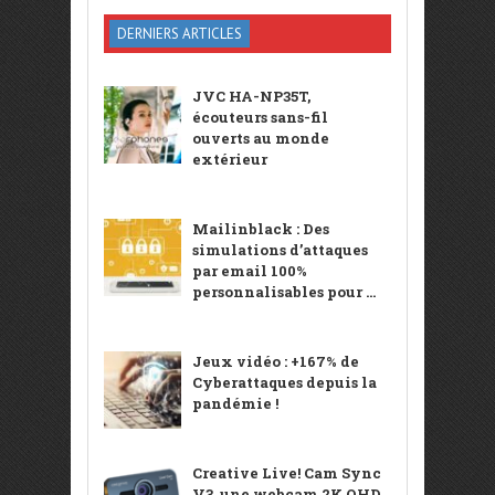
DERNIERS ARTICLES
JVC HA-NP35T,
écouteurs sans-fil
ouverts au monde
extérieur
Mailinblack : Des
simulations d’attaques
par email 100%
personnalisables pour ...
Jeux vidéo : +167% de
Cyberattaques depuis la
pandémie !
Creative Live! Cam Sync
V3, une webcam 2K QHD