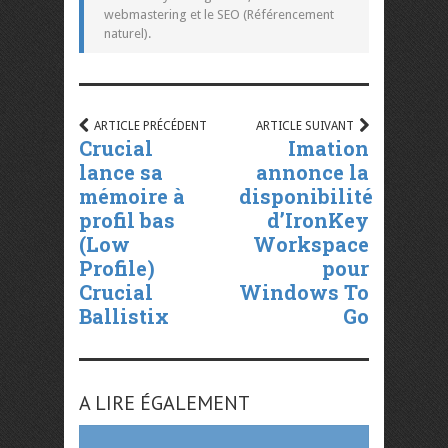
webmastering et le SEO (Référencement
naturel).
ARTICLE PRÉCÉDENT
ARTICLE SUIVANT
Crucial
Imation
lance sa
annonce la
mémoire à
disponibilité
profil bas
d’IronKey
(Low
Workspace
Profile)
pour
Crucial
Windows To
Ballistix
Go
A LIRE ÉGALEMENT