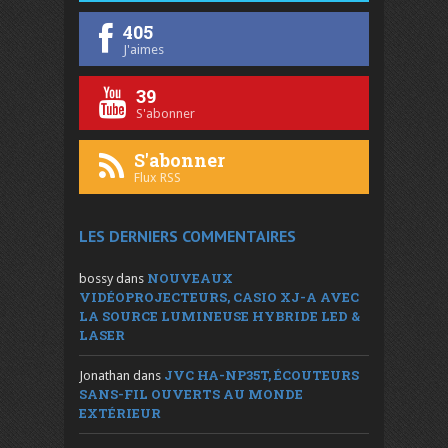
405
J'aimes
39
S'abonner
S'abonner
Flux RSS
LES DERNIERS COMMENTAIRES
NOUVEAUX
bossy
dans
VIDÉOPROJECTEURS, CASIO XJ-A AVEC
LA SOURCE LUMINEUSE HYBRIDE LED &
LASER
JVC HA-NP35T, ÉCOUTEURS
Jonathan
dans
SANS-FIL OUVERTS AU MONDE
EXTÉRIEUR