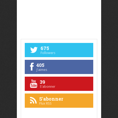
675
Followers
405
J'aimes
39
S'abonner
S'abonner
Flux RSS