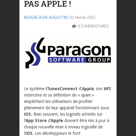
PAS APPLE !
BEUGRÉ JEAN-AUGUSTIN
| 11 février 2013
0 COMMENTAIRES
Le système
iTunesConnect
d’
Apple
, son
API
restrictive et sa définition de « spam »
empêchent les utilisateurs de profiter
pleinement de leur appareil fonctionnant sous
iOS
.
Bien souvent, les logiciels achetés sur
l’
App Store
d’
Apple
doivent être mis à jour à
chaque nouvelle mise à niveau logicielle de
l’
iOS
. Les développeurs le font