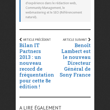
d'expérience dans le rédaction web,
Community Management, le
webmastering et le SEO (Référencement
naturel).
ARTICLE PRÉCÉDENT
ARTICLE SUIVANT
Bilan IT
Benoît
Partners
Lambert est
2013 : un
le nouveau
nouveau
Directeur
record de
Général de
fréquentation
Sony France
pour cette 8e
édition !
A LIRE ÉGALEMENT