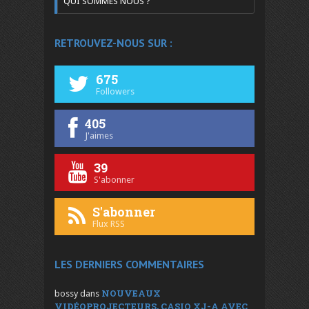
QUI SOMMES NOUS ?
RETROUVEZ-NOUS SUR :
675
Followers
405
J'aimes
39
S'abonner
S'abonner
Flux RSS
LES DERNIERS COMMENTAIRES
NOUVEAUX
bossy
dans
VIDÉOPROJECTEURS, CASIO XJ-A AVEC