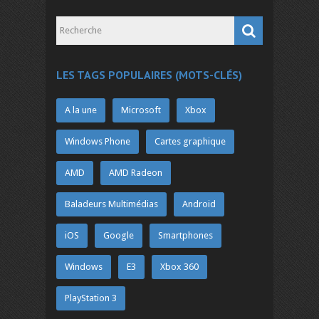
LES TAGS POPULAIRES (MOTS-CLÉS)
A la une
Microsoft
Xbox
Windows Phone
Cartes graphique
AMD
AMD Radeon
Baladeurs Multimédias
Android
iOS
Google
Smartphones
Windows
E3
Xbox 360
PlayStation 3