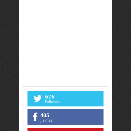
675
Followers
405
J'aimes