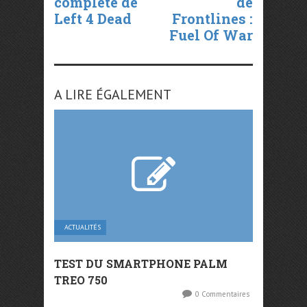
complète de
de
Left 4 Dead
Frontlines :
Fuel Of War
A LIRE ÉGALEMENT
ACTUALITÉS
TEST DU SMARTPHONE PALM
TREO 750
0 Commentaires