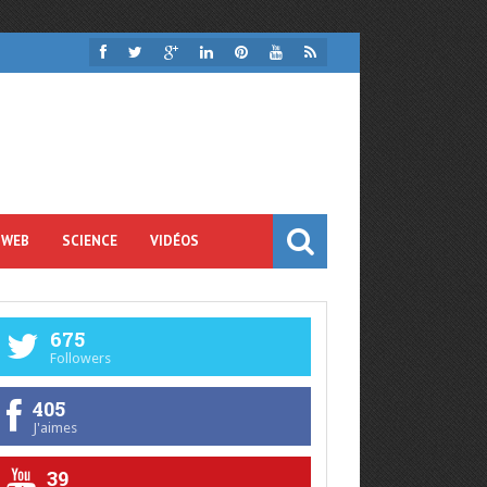
 WEB
SCIENCE
VIDÉOS
675
Followers
405
J'aimes
39