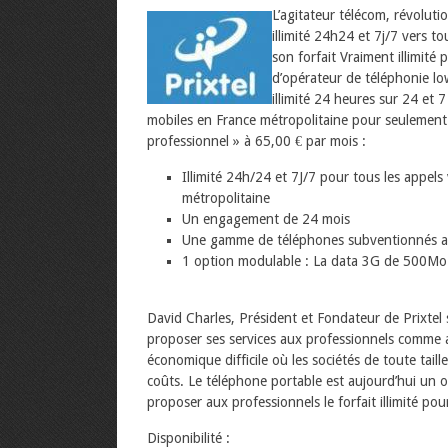
L’agitateur télécom, révoluti
illimité 24h24 et 7j/7 vers t
son forfait Vraiment illimité
d’opérateur de téléphonie lo
illimité 24 heures sur 24 et 
mobiles en France métropolitaine pour seulemen
professionnel » à 65,00 € par mois :
Illimité 24h/24 et 7J/7 pour tous les appels
métropolitaine
Un engagement de 24 mois
Une gamme de téléphones subventionnés av
1 option modulable : La data 3G de 500Mo
David Charles, Président et Fondateur de Prixtel 
proposer ses services aux professionnels comme au
économique difficile où les sociétés de toute tail
coûts. Le téléphone portable est aujourd’hui un o
proposer aux professionnels le forfait illimité p
Disponibilité :