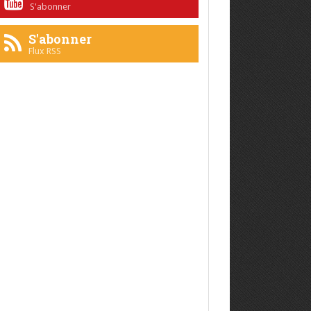
S'abonner
S'abonner
Flux RSS