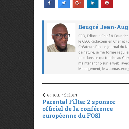
Beugré Jean-Aug
CEO, Editor in Chief & Founder
le CEO, Rédacteur en Chef et F
Créateurs Bio, Le Journal du 
de nature, je me forme réguliè
que dans ce qui touche au Co
maintenant 15 sur le web, ave
Management, le webmastering e
ARTICLE PRÉCÉDENT
Parental Filter 2 sponsor
officiel de la conférence
européenne du FOSI