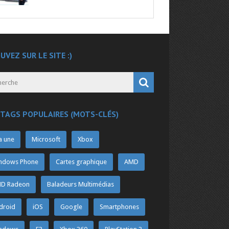
UVEZ SUR LE SITE :)
 TAGS POPULAIRES (MOTS-CLÉS)
a une
Microsoft
Xbox
ndows Phone
Cartes graphique
AMD
D Radeon
Baladeurs Multimédias
droid
iOS
Google
Smartphones