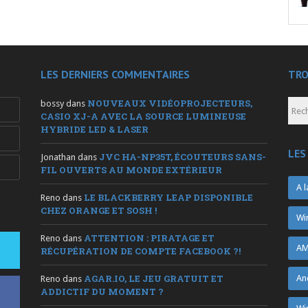
LES DERNIERS COMMENTAIRES
TRO
NOUVEAUX VIDÉOPROJECTEURS,
bossy
dans
CASIO XJ-A AVEC LA SOURCE LUMINEUSE
HYBRIDE LED & LASER
LES
JVC HA-NP35T, ÉCOUTEURS SANS-
Jonathan
dans
FIL OUVERTS AU MONDE EXTÉRIEUR
A l
LE BLACKBERRY LEAP DISPONIBLE
Reno
dans
CHEZ ORANGE ET SOSH !
Wi
ATTENTION : PIRATAGE ET
Reno
dans
AM
RÉCUPÉRATION DE COMPTE FACEBOOK ?!
AGAR.IO, LE JEU GRATUIT ET
An
Reno
dans
ADDICTIF DU MOMENT ?