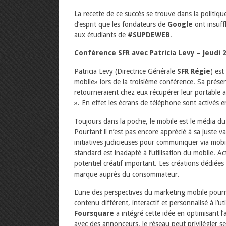
La recette de ce succès se trouve dans la politiq
d’esprit que les fondateurs de
Google
ont insuff
aux étudiants de
#SUPDEWEB
.
Conférence SFR avec Patricia Levy – Jeudi 
Patricia Levy (Directrice Générale
SFR Régie
) est
mobile» lors de la troisième conférence. Sa présen
retourneraient chez eux récupérer leur portable alo
». En effet les écrans de téléphone sont activés
Toujours dans la poche, le mobile est le média du 
Pourtant il n’est pas encore apprécié à sa juste 
initiatives judicieuses pour communiquer via mobil
standard est inadapté à l’utilisation du mobile. Act
potentiel créatif important. Les créations dédiée
marque auprès du consommateur.
L’une des perspectives du marketing mobile pourrait
contenu différent, interactif et personnalisé à l’uti
Foursquare
a intégré cette idée en optimisant l’
avec des annonceurs, le réseau peut privilégier 