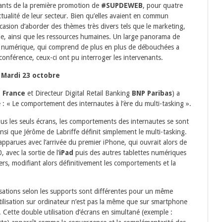
ants de la première promotion de
#SUPDEWEB
, pour quatre
actualité de leur secteur. Bien qu’elles avaient en commun
ccasion d’aborder des thèmes très divers tels que le marketing,
ile, ainsi que les ressources humaines. Un large panorama de
du numérique, qui comprend de plus en plus de débouchées a
onférence, ceux-ci ont pu interroger les intervenants.
 Mardi 23 octobre
 France
et Directeur Digital Retail Banking
BNP Paribas
) a
: « Le comportement des internautes à l’ère du multi-tasking ».
 plus les seuls écrans, les comportements des internautes se sont
ainsi que Jérôme de Labriffe définit simplement le multi-tasking.
parues avec l’arrivée du premier iPhone, qui ouvrait alors de
 avec la sortie de l’
iPad
puis des autres tablettes numériques
ers, modifiant alors définitivement les comportements et la
tilisations selon les supports sont différentes pour un même
tilisation sur ordinateur n’est pas la même que sur smartphone
. Cette double utilisation d’écrans en simultané (exemple :