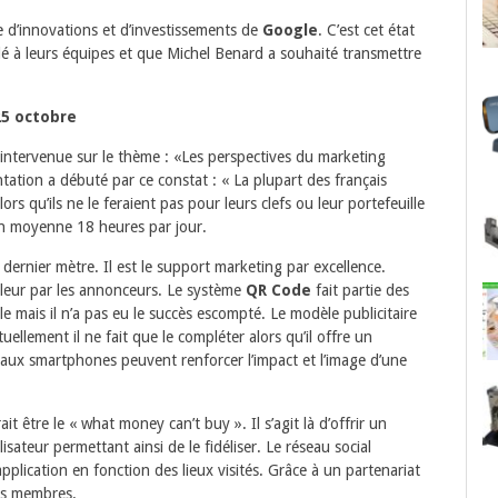
ue d’innovations et d’investissements de
Google
. C’est cet état
lé à leurs équipes et que Michel Benard a souhaité transmettre
25 octobre
 intervenue sur le thème : «Les perspectives du marketing
tation a débuté par ce constat : « La plupart des français
rs qu’ils ne le feraient pas pour leurs clefs ou leur portefeuille
 en moyenne 18 heures par jour.
dernier mètre. Il est le support marketing par excellence.
valeur par les annonceurs. Le système
QR Code
fait partie des
e mais il n’a pas eu le succès escompté. Le modèle publicitaire
uellement il ne fait que le compléter alors qu’il offre un
s aux smartphones peuvent renforcer l’impact et l’image d’une
 être le « what money can’t buy ». Il s’agit là d’offrir un
lisateur permettant ainsi de le fidéliser. Le réseau social
application en fonction des lieux visités. Grâce à un partenariat
ses membres.