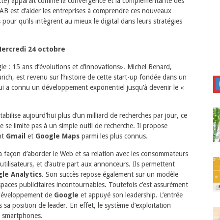
lette) apparaît comme la convergence et la complémentarité des
IAB est d’aider les entreprises à comprendre ces nouveaux
our qu’ils intègrent au mieux le digital dans leurs stratégies
ercredi 24 octobre
 : 15 ans d’évolutions et d’innovations». Michel Benard,
ich, est revenu sur l’histoire de cette start-up fondée dans un
ui a connu un développement exponentiel jusqu’à devenir le «
bilise aujourd’hui plus d’un milliard de recherches par jour, ce
 se limite pas à un simple outil de recherche. Il propose
nt
Gmail
et
Google Maps
parmi les plus connus.
sa façon d’aborder le Web et sa relation avec les consommateurs
utilisateurs, et d’autre part aux annonceurs. Ils permettent
le Analytics
. Son succès repose également sur un modèle
paces publicitaires incontournables. Toutefois c’est assurément
 développement de
Google
et appuyé son leadership. L’entrée
 sa position de leader. En effet, le système d’exploitation
es smartphones.