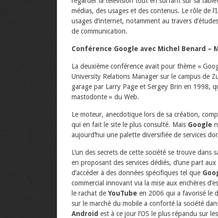
regarder la télévision tout en surfant sur sa tab
médias, des usages et des contenus. Le rôle de l’
usages d’internet, notamment au travers d’études p
de communication.
Conférence Google avec Michel Benard – M
La deuxième conférence avait pour thème « Google
University Relations Manager sur le campus de Zur
garage par Larry Page et Sergey Brin en 1998, q
mastodonte » du Web.
Le moteur, anecdotique lors de sa création, compta
qui en fait le site le plus consulté. Mais
Google
ne
aujourd’hui une palette diversifiée de services do
L’un des secrets de cette société se trouve dans 
en proposant des services dédiés, d’une part aux 
d’accéder à des données spécifiques tel que
Goog
commercial innovant via la mise aux enchères d’es
le rachat de
YouTube
en 2006 qui a favorisé le
sur le marché du mobile a conforté la société dans
Android
est à ce jour l’OS le plus répandu sur l