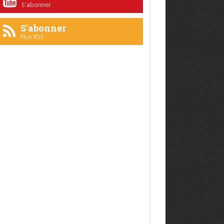
S'abonner
S'abonner
Flux RSS