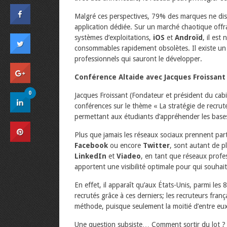
Malgré ces perspectives, 79% des marques ne disp
application dédiée. Sur un marché chaotique offra
systèmes d’exploitations,
iOS
et
Androïd
, il est
consommables rapidement obsolètes. Il existe un 
professionnels qui sauront le développer.
Conférence Altaide avec Jacques Froissant
0
Jacques Froissant (Fondateur et président du ca
conférences sur le thème « La stratégie de recrut
permettant aux étudiants d’appréhender les base
Plus que jamais les réseaux sociaux prennent part 
Facebook
ou encore
Twitter
, sont autant de p
LinkedIn
et
Viadeo
, en tant que réseaux profe
apportent une visibilité optimale pour qui souhait
En effet, il apparaît qu’aux États-Unis, parmi les 
recrutés grâce à ces derniers; les recruteurs fran
méthode, puisque seulement la moitié d’entre eux
Une question subsiste… Comment sortir du lot ? 