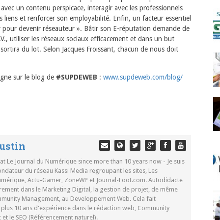
s avec un contenu perspicace, interagir avec les professionnels
s liens et renforcer son employabilité. Enfin, un facteur essentiel
ter pour devenir réseauteur ». Bâtir son E-réputation demande de
V., utiliser les réseaux sociaux efficacement et dans un but
 sortira du lot. Selon Jacques Froissant, chacun de nous doit
igne sur le blog de
#SUPDEWEB
:
www.supdeweb.com/blog/
ustin
 at Le Journal du Numérique since more than 10 years now - Je suis
ondateur du réseau Kassi Media regroupant les sites, Les
Numérique, Actu-Gamer, ZoneWP et Journal-Foot.com. Autodidacte
rement dans le Marketing Digital, la gestion de projet, de même
mmunity Management, au Developpement Web. Cela fait
c plus 10 ans d'expérience dans le rédaction web, Community
t le SEO (Référencement naturel).