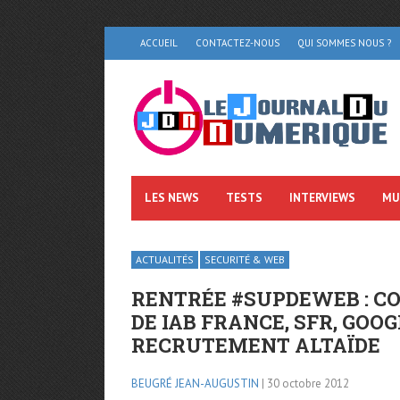
ACCUEIL
CONTACTEZ-NOUS
QUI SOMMES NOUS ?
LES NEWS
TESTS
INTERVIEWS
MU
ACTUALITÉS
SECURITÉ & WEB
RENTRÉE #SUPDEWEB : C
DE IAB FRANCE, SFR, GOOG
RECRUTEMENT ALTAÏDE
BEUGRÉ JEAN-AUGUSTIN
| 30 octobre 2012