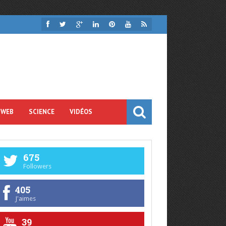
 WEB
SCIENCE
VIDÉOS
675
Followers
405
J'aimes
39