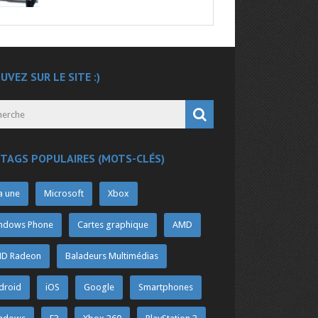
UVEZ SUR LE SITE :)
 TAGS POPULAIRES (MOTS-CLÉS)
a une
Microsoft
Xbox
ndows Phone
Cartes graphique
AMD
D Radeon
Baladeurs Multimédias
droid
iOS
Google
Smartphones