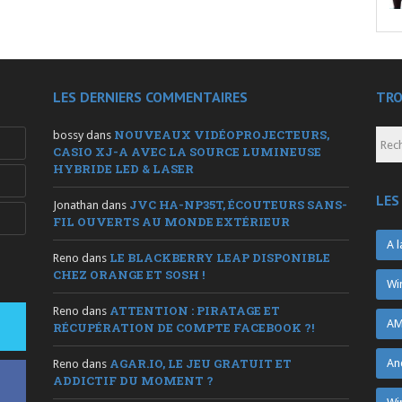
LES DERNIERS COMMENTAIRES
TRO
NOUVEAUX VIDÉOPROJECTEURS,
bossy
dans
CASIO XJ-A AVEC LA SOURCE LUMINEUSE
HYBRIDE LED & LASER
LES
JVC HA-NP35T, ÉCOUTEURS SANS-
Jonathan
dans
FIL OUVERTS AU MONDE EXTÉRIEUR
A l
LE BLACKBERRY LEAP DISPONIBLE
Reno
dans
CHEZ ORANGE ET SOSH !
Wi
ATTENTION : PIRATAGE ET
Reno
dans
AM
RÉCUPÉRATION DE COMPTE FACEBOOK ?!
AGAR.IO, LE JEU GRATUIT ET
An
Reno
dans
ADDICTIF DU MOMENT ?