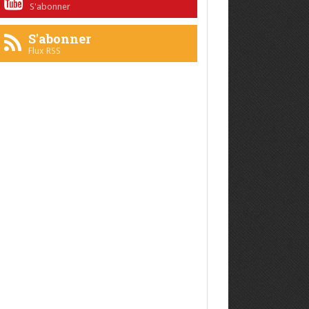
S'abonner
S'abonner
Flux RSS