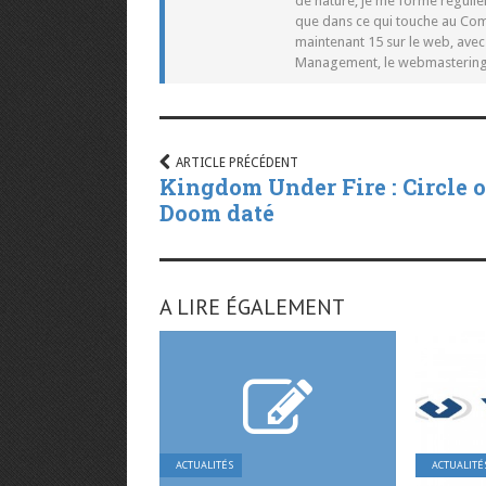
de nature, je me forme réguliè
que dans ce qui touche au Co
maintenant 15 sur le web, ave
Management, le webmastering e
ARTICLE PRÉCÉDENT
Kingdom Under Fire : Circle o
Doom daté
A LIRE ÉGALEMENT
ACTUALITÉS
ACTUALITÉ