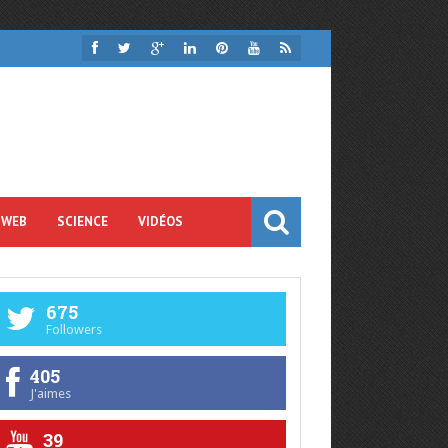
 WEB
SCIENCE
VIDÉOS
675
Followers
405
J'aimes
39