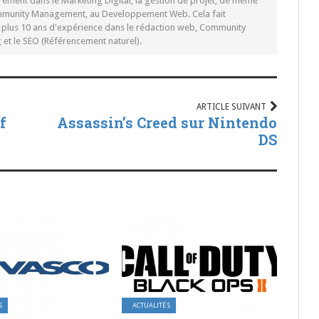
rement dans le Marketing Digital, la gestion de projet, de même
mmunity Management, au Developpement Web. Cela fait
c plus 10 ans d'expérience dans le rédaction web, Community
t le SEO (Référencement naturel).
ARTICLE SUIVANT
f
Assassin’s Creed sur Nintendo
DS
S
ACTUALITÉS