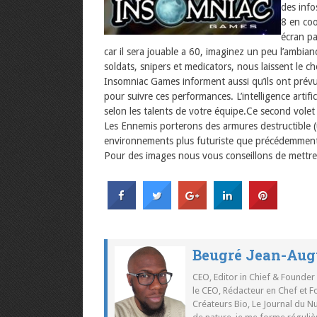
des info
8 en coo
écran pa
car il sera jouable a 60, imaginez un peu l’ambianc
soldats, snipers et medicators, nous laissent le c
Insomniac Games informent aussi qu’ils ont prévus
pour suivre ces performances. L’intelligence artifi
selon les talents de votre équipe.Ce second volet
Les Ennemis porterons des armures destructible 
environnements plus futuriste que précédemment.
Pour des images nous vous conseillons de mettre
Beugré Jean-Aug
CEO, Editor in Chief & Founder
le CEO, Rédacteur en Chef et F
Créateurs Bio, Le Journal du 