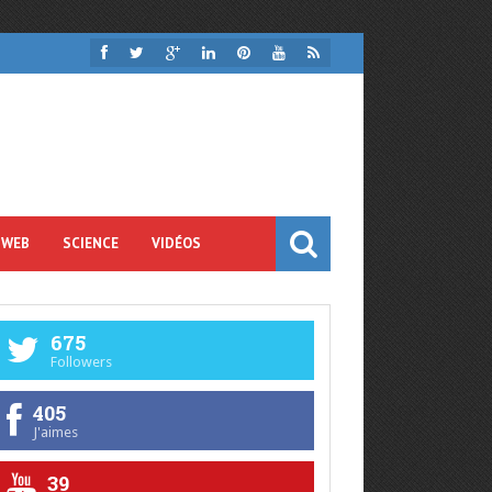
 WEB
SCIENCE
VIDÉOS
675
Followers
405
J'aimes
39