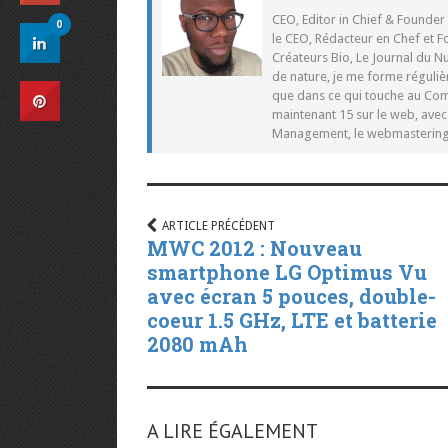
CEO, Editor in Chief & Founder
0
le CEO, Rédacteur en Chef et F
Créateurs Bio, Le Journal du 
de nature, je me forme réguliè
que dans ce qui touche au Co
maintenant 15 sur le web, ave
Management, le webmastering e
ARTICLE PRÉCÉDENT
MWC 2012 : Nouveau
smartphone LG Optimus Vu
avec écran 5 pouces, double-
coeur 1.5 GHz, LTE et batterie
2080 mAh
A LIRE ÉGALEMENT