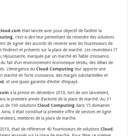
cloud.com
était lancée avec pour objectif de faciliter la
puting
, c’est-à-dire leur permettant de revendre des solutions
nt de signer des accords de revente avec les fournisseurs de
 l’indirect et présents sur la place de marché. Les revendeurs IT
eu réjouissante, marquée par un marché en faible croissance,
, du fait d’un environnement économique tendu, des délais de
yés. L’émergence du
Cloud Computing
leur apporte une
n marché en forte croissance, des marges substantielles et
ud
, et une quasi-garantie d’éviter d’impayé.
.com
à la presse en décembre 2010, lors de son lancement,
ns la première année d’activité de la place de marché. Au 31
lus de 100 solutions
Cloud Computing
dans 15 domaines
 Ainsi, il était constitué la première offre de services en ligne
evendeurs, membres de la place de marché.
 2010, était de référencer 40 fournisseurs de solutions
Cloud
.
taient engagés sur la place de marché. Pour fêter ce premier