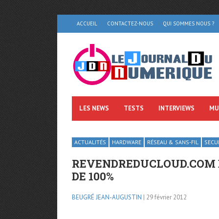
ACCUEIL
CONTACTEZ-NOUS
QUI SOMMES NOUS ?
LES NEWS
TESTS
INTERVIEWS
MU
ACTUALITÉS
HARDWARE
RÉSEAU & SANS-FIL
SECU
REVENDREDUCLOUD.COM D
DE 100%
BEUGRÉ JEAN-AUGUSTIN
| 29 février 2012