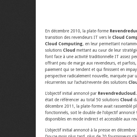
En décembre 2010, la plate-forme
Revendredu
transition des revendeurs IT vers le
Cloud Com
Cloud Computing
, en leur permettant notamme
solutions
Cloud
mettant au cœur de leur stratégie
font face à une activité traditionnelle IT assez p
offrant peu de marge aux revendeurs, et parfois
paiement qui se tendent et qui finissent en impa
perspective radicalement nouvelle, marquée par u
récurrentes sur l’achat/revente des solutions
Clo
L’objectif initial annoncé par
Revendreducloud
était de référencer au total 50 solutions
Cloud
da
décembre 2011, la plate-forme avait rassemblé p
fonctionnels, soit le double de l’objectif annoncé !
disponibles en mode indirect et accessible aux r
L’objectif initial annoncé à la presse en décembre
Douze mois plus tard, plus de 70 fournisseurs s’é