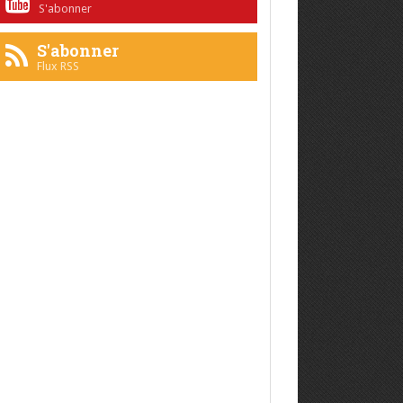
S'abonner
S'abonner
Flux RSS