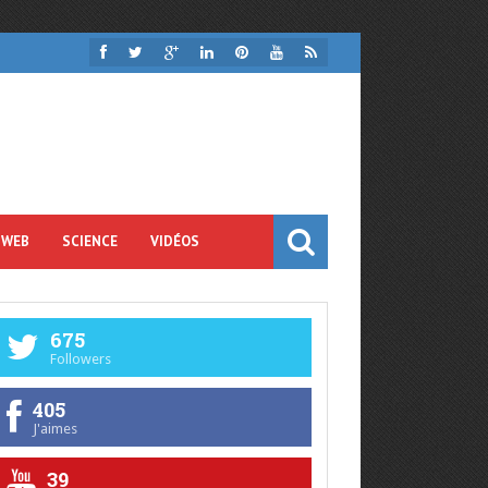
 WEB
SCIENCE
VIDÉOS
675
Followers
405
J'aimes
39