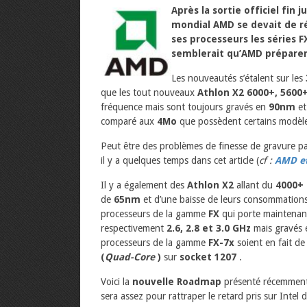
Après la sortie officiel fin
mondial AMD se devait de r
ses processeurs les séries FX
semblerait qu’AMD préparen
Les nouveautés s’étalent sur les
que les tout nouveaux
Athlon X2 6000+, 5600
fréquence mais sont toujours gravés en
90nm
et
comparé aux
4Mo
que possèdent certains modèl
Peut être des problèmes de finesse de gravure pa
il y a quelques temps dans cet article (
cf :
AMD et
Il y a également des
Athlon X2
allant du
4000+ 
de
65nm
et d’une baisse de leurs consommations
processeurs de la gamme
FX
qui porte maintenan
respectivement
2.6, 2.8 et 3.0 GHz
mais gravés 
processeurs de la gamme
FX-7x
soient en fait de
(
Quad-Core
)
sur
socket 1207
.
Voici la
nouvelle Roadmap
présenté récemment
sera assez pour rattraper le retard pris sur Intel 