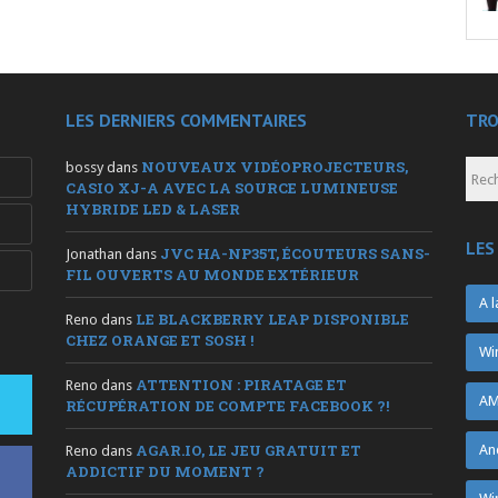
LES DERNIERS COMMENTAIRES
TRO
NOUVEAUX VIDÉOPROJECTEURS,
bossy
dans
CASIO XJ-A AVEC LA SOURCE LUMINEUSE
HYBRIDE LED & LASER
LES
JVC HA-NP35T, ÉCOUTEURS SANS-
Jonathan
dans
FIL OUVERTS AU MONDE EXTÉRIEUR
A l
LE BLACKBERRY LEAP DISPONIBLE
Reno
dans
CHEZ ORANGE ET SOSH !
Wi
ATTENTION : PIRATAGE ET
Reno
dans
AM
RÉCUPÉRATION DE COMPTE FACEBOOK ?!
AGAR.IO, LE JEU GRATUIT ET
An
Reno
dans
ADDICTIF DU MOMENT ?