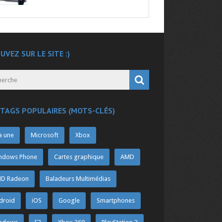
UVEZ SUR LE SITE :)
 TAGS POPULAIRES (MOTS-CLÉS)
a une
Microsoft
Xbox
ndows Phone
Cartes graphique
AMD
D Radeon
Baladeurs Multimédias
droid
iOS
Google
Smartphones