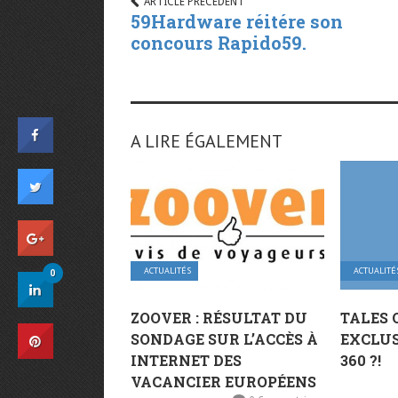
ARTICLE PRÉCÉDENT
59Hardware réitére son
concours Rapido59.
A LIRE ÉGALEMENT
ACTUALITÉS
ACTUALITÉ
0
ZOOVER : RÉSULTAT DU
TALES 
SONDAGE SUR L’ACCÈS À
EXCLUS
INTERNET DES
360 ?!
VACANCIER EUROPÉENS