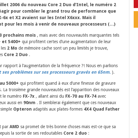
 juillet 2006 du nouveau Core 2 Duo d’Intel, le numéro 2
éagir pour combler le grand trou de performance que
-6x et X2 avaient sur les Intel X6xxx. Mais il
t pour les mois à venir de nouveaux processeurs (…)
3 prochains mois
, mais avec des nouveautés marquantes tels
+ et 5400+
qui profitent certes d’une augmentation de leur
 les
2 Mo
de mémoire cache sont un peu limités je trouve,
es
Core 2 Duo
.
r rapport à l’augmentation de la fréquence ?! Nous en parlions
 ses problèmes sur ses processeurs gravés en 65nm.
).
au 5000+
qui profitent quand à eux d’une finesse de gravure
. La troisième grande nouveautés est l’apparition des nouveaux
t le numéro
FX-7x
, allant ainsi du
FX-70 au FX-74
avec
eux aussi en
90nm
. Il semblerai également que ces nouveaux
 simple
Opteron
adaptés aux plates-formes
4X4 Quad Father
 par
AMD
sa promet de très bonne choses mais est-ce que sa
depuis la sortie de ses redoutables
Core 2 duo
: