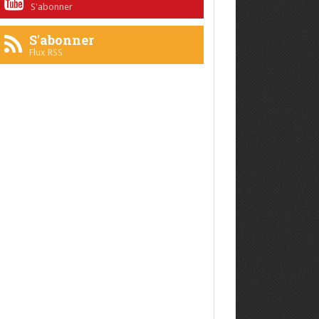
S'abonner
S'abonner
Flux RSS