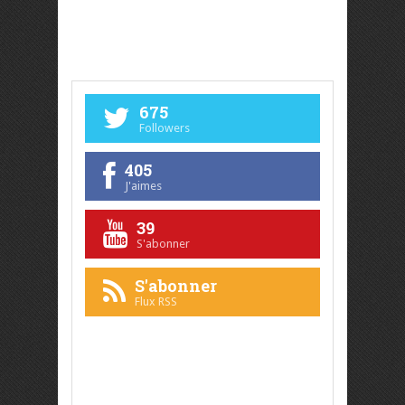
675
Followers
405
J'aimes
39
S'abonner
S'abonner
Flux RSS