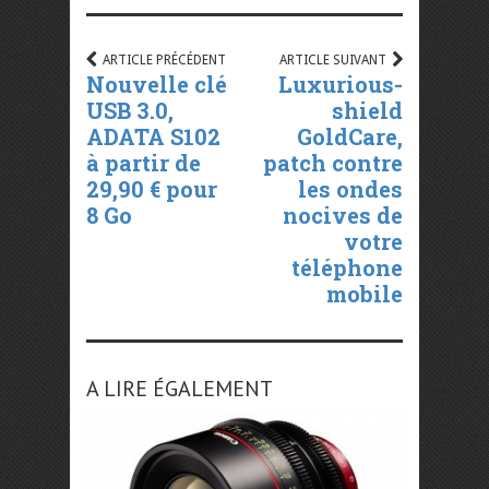
ARTICLE PRÉCÉDENT
ARTICLE SUIVANT
Nouvelle clé
Luxurious-
USB 3.0,
shield
ADATA S102
GoldCare,
à partir de
patch contre
29,90 € pour
les ondes
8 Go
nocives de
votre
téléphone
mobile
A LIRE ÉGALEMENT