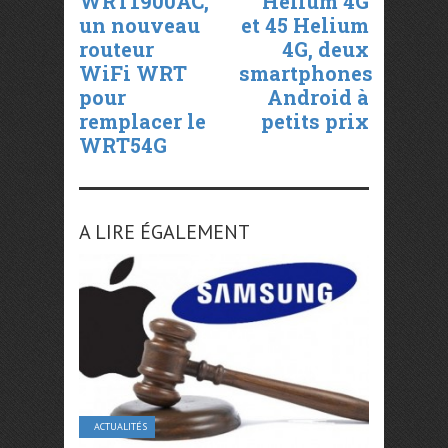
WRT1900AC,
Helium 4G
un nouveau
et 45 Helium
routeur
4G, deux
WiFi WRT
smartphones
pour
Android à
remplacer le
petits prix
WRT54G
A LIRE ÉGALEMENT
ACTUALITÉS