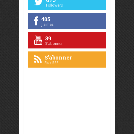
675
Followers
405
J'aimes
39
S'abonner
S'abonner
Flux RSS