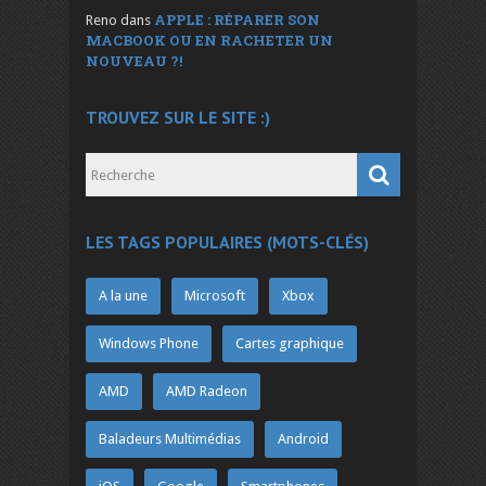
APPLE : RÉPARER SON
Reno
dans
MACBOOK OU EN RACHETER UN
NOUVEAU ?!
TROUVEZ SUR LE SITE :)
LES TAGS POPULAIRES (MOTS-CLÉS)
A la une
Microsoft
Xbox
Windows Phone
Cartes graphique
AMD
AMD Radeon
Baladeurs Multimédias
Android