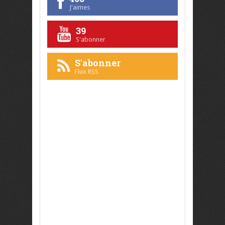
J'aimes
39
S'abonner
S'abonner
Flux RSS