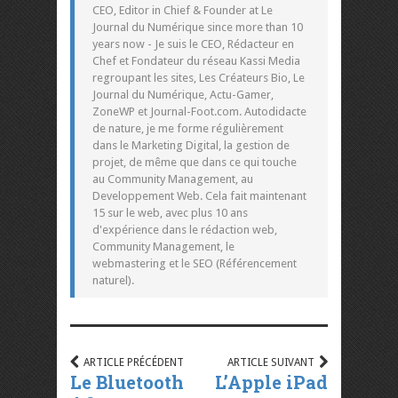
CEO, Editor in Chief & Founder at Le
Journal du Numérique since more than 10
years now - Je suis le CEO, Rédacteur en
Chef et Fondateur du réseau Kassi Media
regroupant les sites, Les Créateurs Bio, Le
Journal du Numérique, Actu-Gamer,
ZoneWP et Journal-Foot.com. Autodidacte
de nature, je me forme régulièrement
dans le Marketing Digital, la gestion de
projet, de même que dans ce qui touche
au Community Management, au
Developpement Web. Cela fait maintenant
15 sur le web, avec plus 10 ans
d'expérience dans le rédaction web,
Community Management, le
webmastering et le SEO (Référencement
naturel).
ARTICLE PRÉCÉDENT
ARTICLE SUIVANT
Le Bluetooth
L’Apple iPad