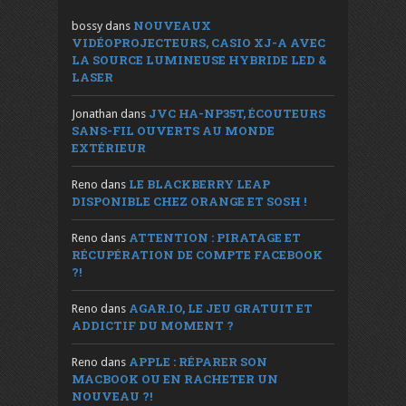
NOUVEAUX
bossy
dans
VIDÉOPROJECTEURS, CASIO XJ-A AVEC
LA SOURCE LUMINEUSE HYBRIDE LED &
LASER
JVC HA-NP35T, ÉCOUTEURS
Jonathan
dans
SANS-FIL OUVERTS AU MONDE
EXTÉRIEUR
LE BLACKBERRY LEAP
Reno
dans
DISPONIBLE CHEZ ORANGE ET SOSH !
ATTENTION : PIRATAGE ET
Reno
dans
RÉCUPÉRATION DE COMPTE FACEBOOK
?!
AGAR.IO, LE JEU GRATUIT ET
Reno
dans
ADDICTIF DU MOMENT ?
APPLE : RÉPARER SON
Reno
dans
MACBOOK OU EN RACHETER UN
NOUVEAU ?!