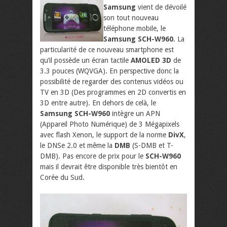
Samsung
vient de dévoilé
son tout nouveau
téléphone mobile, le
Samsung SCH-W960
. La
particularité de ce nouveau smartphone est
qu’il possède un écran tactile
AMOLED
3D
de
3.3 pouces (WQVGA). En perspective donc la
possibilité de regarder des contenus vidéos ou
TV en 3D (Des programmes en 2D convertis en
3D entre autre). En dehors de celà, le
Samsung SCH-W960
intègre un APN
(Appareil Photo Numérique) de 3 Mégapixels
avec flash Xenon, le support de la norme
DivX
,
le DNSe 2.0 et même la
DMB
(S-DMB et T-
DMB). Pas encore de prix pour le
SCH-W960
mais il devrait être disponible très bientôt en
Corée du Sud.