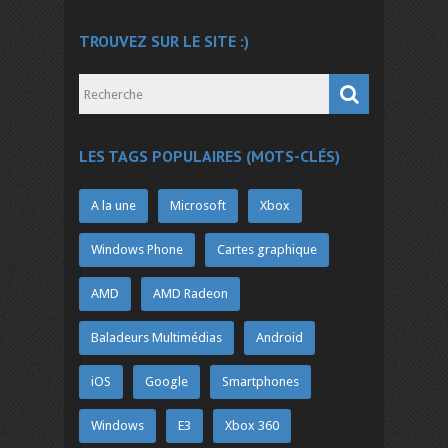
TROUVEZ SUR LE SITE :)
LES TAGS POPULAIRES (MOTS-CLÉS)
A la une
Microsoft
Xbox
Windows Phone
Cartes graphique
AMD
AMD Radeon
Baladeurs Multimédias
Android
iOS
Google
Smartphones
Windows
E3
Xbox 360