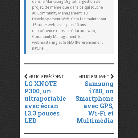
dans le Marketing Digital, la gestion de
projet, de même que dans ce qui touche
au Community Management, au
Developpement Web. Cela fait maintenant
15 sur le web, avec plus 10 ans
d'expérience dans le rédaction web,
Community Management, le
webmastering et le SEO (Référencement
naturel).
ARTICLE PRÉCÉDENT
ARTICLE SUIVANT
LG XNOTE
Samsung
P300, un
i780, un
ultraportable
Smartphone
avec écran
avec GPS,
13.3 pouces
Wi-Fi et
LED
Multimédia