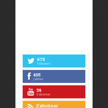
675
Followers
405
J'aimes
39
S'abonner
S'abonner