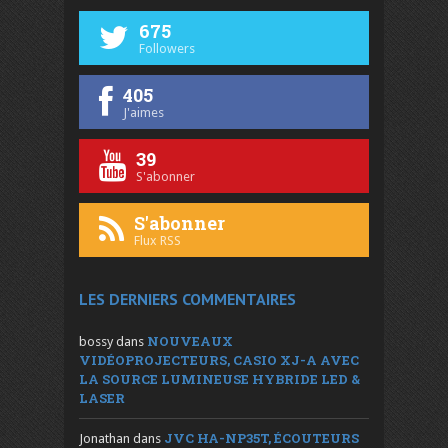
675
Followers
405
J'aimes
39
S'abonner
S'abonner
Flux RSS
LES DERNIERS COMMENTAIRES
NOUVEAUX
bossy
dans
VIDÉOPROJECTEURS, CASIO XJ-A AVEC
LA SOURCE LUMINEUSE HYBRIDE LED &
LASER
JVC HA-NP35T, ÉCOUTEURS
Jonathan
dans