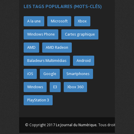
LES TAGS POPULAIRES (MOTS-CLÉS)
A la une
Microsoft
Xbox
Windows Phone
Cartes graphique
AMD
AMD Radeon
Baladeurs Multimédias
Android
iOS
Google
Smartphones
Windows
E3
Xbox 360
PlayStation 3
© Copyright 2017
Le Journal du Numérique
. Tous droits réservés.