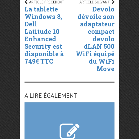
ARTICLE PRÉCÉDENT
ARTICLE SUIVANT
La tablette
Devolo
Windows 8,
dévoile son
Dell
adaptateur
Latitude 10
compact
Enhanced
devolo
Security est
dLAN 500
disponible à
WiFi équipé
749€ TTC
du WiFi
Move
A LIRE ÉGALEMENT