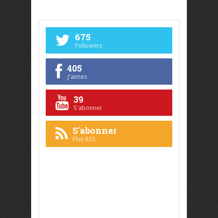
675
Followers
405
J'aimes
39
S'abonner
S'abonner
Flux RSS