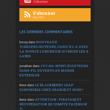
S'abonner
S'abonner
Flux RSS
LES DERNIERS COMMENTAIRES
NOUVEAUX
bossy
dans
VIDÉOPROJECTEURS, CASIO XJ-A AVEC
LA SOURCE LUMINEUSE HYBRIDE LED &
LASER
JVC HA-NP35T, ÉCOUTEURS
Jonathan
dans
SANS-FIL OUVERTS AU MONDE
EXTÉRIEUR
LE BLACKBERRY LEAP
Reno
dans
DISPONIBLE CHEZ ORANGE ET SOSH !
ATTENTION : PIRATAGE ET
Reno
dans
RÉCUPÉRATION DE COMPTE FACEBOOK
?!