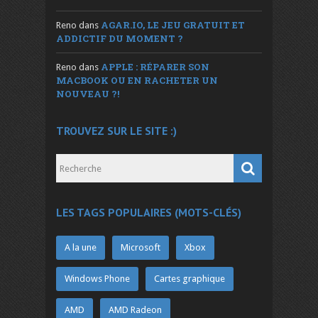
AGAR.IO, LE JEU GRATUIT ET
Reno
dans
ADDICTIF DU MOMENT ?
APPLE : RÉPARER SON
Reno
dans
MACBOOK OU EN RACHETER UN
NOUVEAU ?!
TROUVEZ SUR LE SITE :)
LES TAGS POPULAIRES (MOTS-CLÉS)
A la une
Microsoft
Xbox
Windows Phone
Cartes graphique
AMD
AMD Radeon