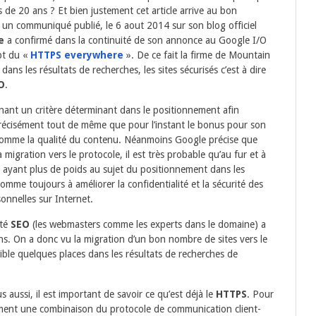
 de 20 ans ? Et bien justement cet article arrive au bon
un communiqué publié, le 6 aout 2014 sur son blog officiel
e
a confirmé dans la continuité de son annonce au Google I/O
pt du «
HTTPS everywhere
». De ce fait la firme de Mountain
ns les résultats de recherches, les sites sécurisés c’est à dire
O
.
ant un critère déterminant dans le positionnement afin
précisément tout de même que pour l’instant le bonus pour son
es comme la qualité du contenu. Néanmoins Google précise que
 migration vers le protocole, il est très probable qu’au fur et à
 ayant plus de poids au sujet du positionnement dans les
omme toujours à améliorer la confidentialité et la sécurité des
onnelles sur Internet.
uté
SEO
(les webmasters comme les experts dans le domaine) a
. On a donc vu la migration d’un bon nombre de sites vers le
ible quelques places dans les résultats de recherches de
aussi, il est important de savoir ce qu’est déjà le
HTTPS
. Pour
ment une combinaison du protocole de communication client-