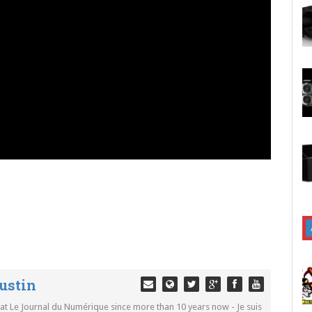
ustin
 at Le Journal du Numérique since more than 10 years now - Je suis