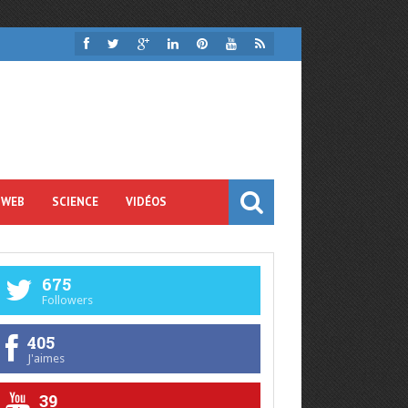
 WEB
SCIENCE
VIDÉOS
675
Followers
405
J'aimes
39