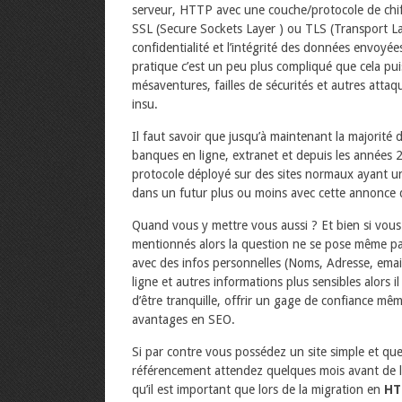
serveur, HTTP avec une couche/protocole de chif
SSL (Secure Sockets Layer ) ou TLS (Transport La
confidentialité et l’intégrité des données envoyées
pratique c’est un peu plus compliqué que cela pui
mésaventures, failles de sécurités et autres attaq
insu.
Il faut savoir que jusqu’à maintenant la majorité de
banques en ligne, extranet et depuis les années 20
protocole déployé sur des sites normaux ayant u
dans un futur plus ou moins avec cette annonce
Quand vous y mettre vous aussi ? Et bien si vou
mentionnés alors la question ne se pose même p
avec des infos personnelles (Noms, Adresse, emai
ligne et autres informations plus sensibles alors i
d’être tranquille, offrir un gage de confiance mê
avantages en SEO.
Si par contre vous possédez un site simple et que
référencement attendez quelques mois avant de le
qu’il est important que lors de la migration en
HT