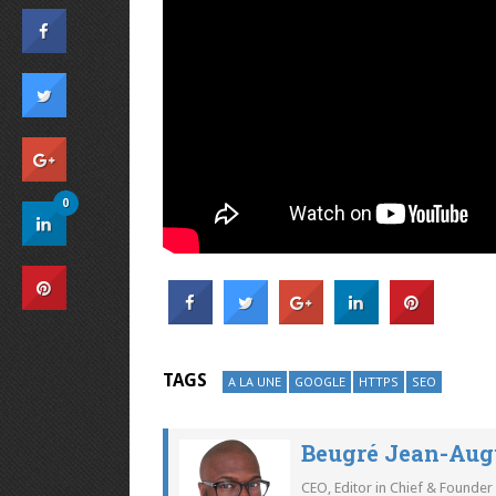
0
TAGS
A LA UNE
GOOGLE
HTTPS
SEO
Beugré Jean-Aug
CEO, Editor in Chief & Founder