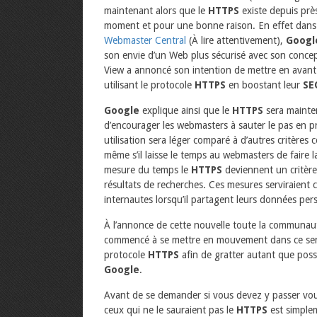
maintenant alors que le
HTTPS
existe depuis près
moment et pour une bonne raison. En effet dans 
Webmaster Central
(À lire attentivement),
Googl
son envie d’un Web plus sécurisé avec son conce
View a annoncé son intention de mettre en avant da
utilisant le protocole
HTTPS
en boostant leur
SE
Google
explique ainsi que le
HTTPS
sera mainten
d’encourager les webmasters à sauter le pas en 
utilisation sera léger comparé à d’autres critèr
même s’il laisse le temps au webmasters de faire la
mesure du temps le
HTTPS
deviennent un critère
résultats de recherches. Ces mesures serviraient c
internautes lorsqu’il partagent leurs données pers
À l’annonce de cette nouvelle toute la communa
commencé à se mettre en mouvement dans ce sens
protocole
HTTPS
afin de gratter autant que poss
Google
.
Avant de se demander si vous devez y passer vous 
ceux qui ne le sauraient pas le
HTTPS
est simple