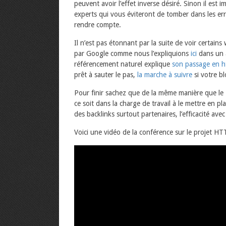
peuvent avoir l’effet inverse désiré. Sinon il est 
experts qui vous éviteront de tomber dans les 
rendre compte.
Il n’est pas étonnant par la suite de voir certains
par Google comme nous l’expliquions
ici
dans un 
référencement naturel explique
son passage en h
prêt à sauter le pas,
la marche à suivre
si votre b
Pour finir sachez que de la même manière que le
ce soit dans la charge de travail à le mettre en pla
des backlinks surtout partenaires, l’efficacité a
Voici une vidéo de la conférence sur le projet H