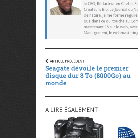
le CEO, Rédacteur en Chef et F
Créateurs Bio, Le Journal du 
de nature, je me forme réguliè
que dans ce qui touche au Co
maintenant 15 sur le web, ave
Management, le webmastering e
ARTICLE PRÉCÉDENT
Seagate dévoile le premier
disque dur 8 To (8000Go) au
monde
A LIRE ÉGALEMENT