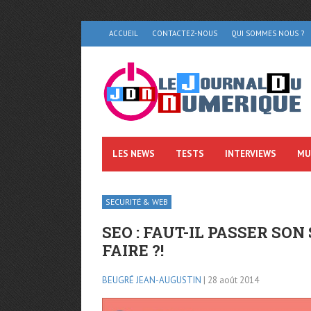
ACCUEIL
CONTACTEZ-NOUS
QUI SOMMES NOUS ?
LES NEWS
TESTS
INTERVIEWS
MU
SECURITÉ & WEB
SEO : FAUT-IL PASSER SON
FAIRE ?!
BEUGRÉ JEAN-AUGUSTIN
| 28 août 2014