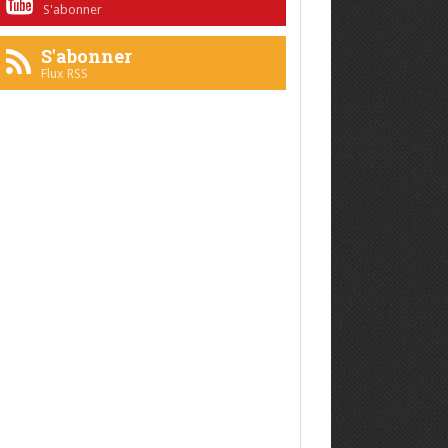
S'abonner
S'abonner
Flux RSS