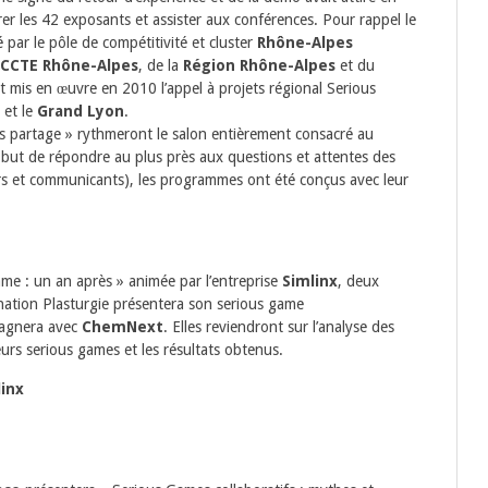
er les 42 exposants et assister aux conférences. Pour rappel le
par le pôle de compétitivité et cluster
Rhône-Alpes
CCTE Rhône-Alpes
, de la
Région Rhône-Alpes
et du
et mis en œuvre en 2010 l’appel à projets régional Serious
e
et le
Grand Lyon
.
rs partage » rythmeront le salon entièrement consacré au
but de répondre au plus près aux questions et attentes des
rs et communicants), les programmes ont été conçus avec leur
ame : un an après » animée par l’entreprise
Simlinx
, deux
nation Plasturgie présentera son serious game
agnera avec
ChemNext
. Elles reviendront sur l’analyse des
eurs serious games et les résultats obtenus.
linx