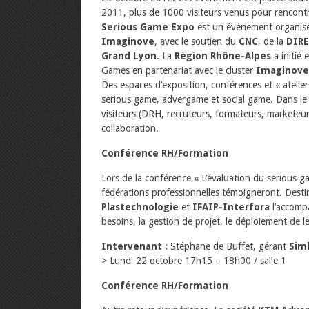
2011, plus de 1000 visiteurs venus pour rencontr
Serious Game Expo
est un événement organisé 
Imaginove
, avec le soutien du
CNC
, de la
DIRE
Grand Lyon
. La
Région Rhône-Alpes
a initié 
Games en partenariat avec le cluster
Imaginov
Des espaces d’exposition, conférences et « atelie
serious game, advergame et social game. Dans le 
visiteurs (DRH, recruteurs, formateurs, marketeu
collaboration.
Conférence RH/Formation
Lors de la conférence « L’évaluation du serious g
fédérations professionnelles témoigneront. Desti
Plastechnologie
et
IFAIP-Interfora
l’accomp
besoins, la gestion de projet, le déploiement de l
Intervenant :
Stéphane de Buffet, gérant
Sim
> Lundi 22 octobre 17h15 – 18h00 / salle 1
Conférence RH/Formation