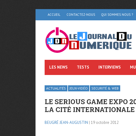
ACCUEIL
CONTACTEZ-NOUS
QUI SOMMES NOUS ?
LES NEWS
TESTS
INTERVIEWS
MU
ACTUALITÉS
JEUX-VIDÉO
SECURITÉ & WEB
LE SERIOUS GAME EXPO 201
LA CITÉ INTERNATIONALE
BEUGRÉ JEAN-AUGUSTIN
| 19 octobre 2012