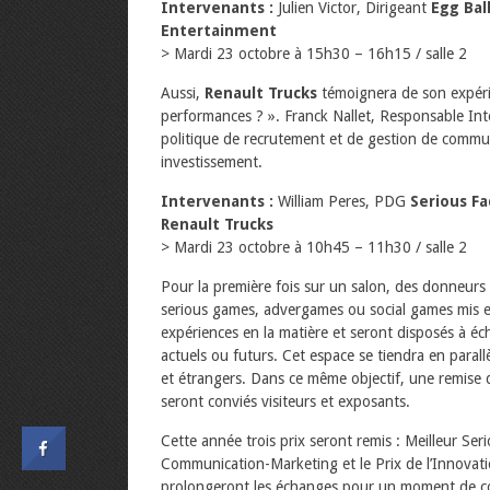
Intervenants :
Julien Victor, Dirigeant
Egg Bal
Entertainment
> Mardi 23 octobre à 15h30 – 16h15 / salle 2
Aussi,
Renault Trucks
témoignera de son expérie
performances ? ». Franck Nallet, Responsable Int
politique de recrutement et de gestion de commu
investissement.
Intervenants :
William Peres, PDG
Serious Fa
Renault Trucks
> Mardi 23 octobre à 10h45 – 11h30 / salle 2
Pour la première fois sur un salon, des donneurs 
serious games, advergames ou social games mis en
expériences en la matière et seront disposés à éch
actuels ou futurs. Cet espace se tiendra en parallè
et étrangers. Dans ce même objectif, une remise d
seront conviés visiteurs et exposants.
Cette année trois prix seront remis : Meilleur S
Communication-Marketing et le Prix de l’Innovatio
prolongeront les échanges pour un moment de con