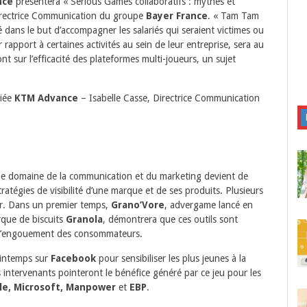
nce
présentera « Serious Games collaboratifs : mythes et
, Directrice Communication du groupe
Bayer France
. « Tam Tam
 dans le but d’accompagner les salariés qui seraient victimes ou
rapport à certaines activités au sein de leur entreprise, sera au
nt sur l’efficacité des plateformes multi-joueurs, un sujet
ciée
KTM Advance
– Isabelle Casse, Directrice Communication
ans le domaine de la communication et du marketing devient de
tratégies de visibilité d’une marque et de ses produits. Plusieurs
er. Dans un premier temps,
Grano’Vore
, advergame lancé en
que de biscuits
Granola
, démontrera que ces outils sont
et l’engouement des consommateurs.
printemps sur
Facebook
pour sensibiliser les plus jeunes à la
s intervenants pointeront le bénéfice généré par ce jeu pour les
ole, Microsoft, Manpower
et
EBP
.