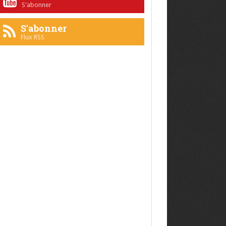
S'abonner
S'abonner
Flux RSS