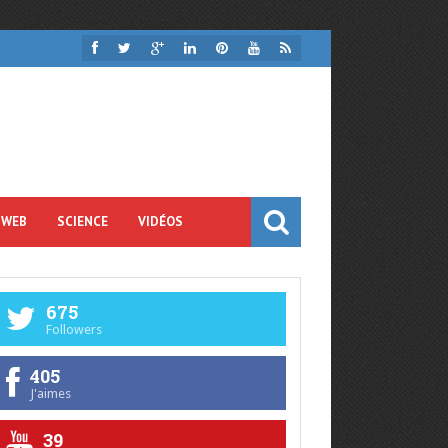
 WEB
SCIENCE
VIDÉOS
675
Followers
405
J'aimes
39