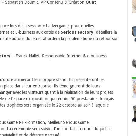
l
– Sébastien Doumic, VP Contenu & Création
Ouat
nce lors de la session « L’advergame, pour quelles
ernet et E-business aux côtés de
Serious Factory
, détaillera la
nauté autour du jeu et abordera la problématique du retour sur
ctory
– Franck Nallet, Responsable Internet & e-business
d’ordre animeront leur propre stand. Ils présenteront les
 place dans leur entreprise. Ils témoigneront de leurs
anger avec les visiteurs quant à la réalisation de leurs projets
le de l’espace d’exposition qui réunira 50 prestataires français
es trophées sera organisée le 22 octobre au soir à laquelle
erious Game RH-Formation, Meilleur Serious Game
n. La cérémonie sera suivie d’un cocktail au cours duquel se
vivialité et de détente partagé.