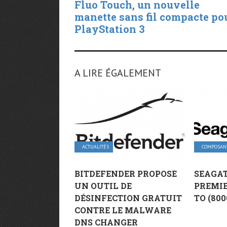
Fluo Touch, un nouvelle
manette sans fil compacte po
PlayStation 3
A LIRE ÉGALEMENT
ACTUALITÉS
COMPOSAN
BITDEFENDER PROPOSE
SEAGAT
UN OUTIL DE
PREMIE
DÉSINFECTION GRATUIT
TO (80
CONTRE LE MALWARE
DNS CHANGER