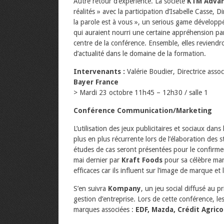
Autre retour d’expérience. La société
KTM Adva
réalités » avec la participation d’Isabelle Casse
la parole est à vous », un serious game développé
qui auraient nourri une certaine appréhension par 
centre de la conférence. Ensemble, elles reviendro
d’actualité dans le domaine de la formation.
Intervenants :
Valérie Boudier, Directrice asso
Bayer France
> Mardi 23 octobre 11h45 – 12h30 / salle 1
Conférence Communication/Marketing
L’utilisation des jeux publicitaires et sociaux d
plus en plus récurrente lors de l’élaboration des s
études de cas seront présentées pour le confirm
mai dernier par
Kraft Foods
pour sa célèbre mar
efficaces car ils influent sur l’image de marque 
S’en suivra
Kompany
, un jeu social diffusé au 
gestion d’entreprise. Lors de cette conférence, le
marques associées :
EDF, Mazda, Crédit Agric