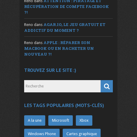
ATTENTION : PIRATAGE ET
Reno
dans
RÉCUPÉRATION DE COMPTE FACEBOOK
?!
AGAR.IO, LE JEU GRATUIT ET
Reno
dans
ADDICTIF DU MOMENT ?
APPLE : RÉPARER SON
Reno
dans
MACBOOK OU EN RACHETER UN
NOUVEAU ?!
TROUVEZ SUR LE SITE :)
LES TAGS POPULAIRES (MOTS-CLÉS)
A la une
Microsoft
Xbox
Windows Phone
Cartes graphique