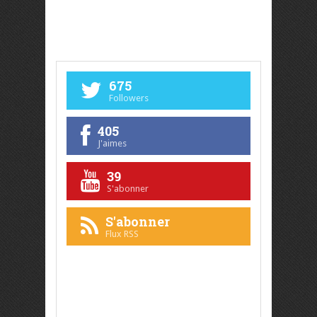
675
Followers
405
J'aimes
39
S'abonner
S'abonner
Flux RSS