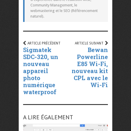
Community Management, le
webmastering et le SEO (Référencement
naturel).
ARTICLE PRÉCÉDENT
ARTICLE SUIVANT
Sigmatek
Bewan
SDC-320, un
Powerline
nouveau
E85 Wi-Fi,
appareil
nouveau kit
photo
CPL avec le
numérique
Wi-Fi
waterproof
A LIRE ÉGALEMENT