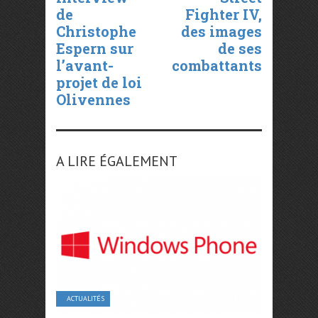
de
Fighter IV,
Christophe
des images
Espern sur
de ses
l’avant-
combattants
projet de loi
Olivennes
A LIRE ÉGALEMENT
ACTUALITÉS