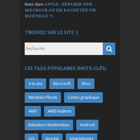
APPLE : RÉPARER SON
Reno
dans
MACBOOK OU EN RACHETER UN
NOUVEAU ?!
TROUVEZ SUR LE SITE :)
LES TAGS POPULAIRES (MOTS-CLÉS)
A la une
Microsoft
Xbox
Windows Phone
Cartes graphique
AMD
AMD Radeon
Baladeurs Multimédias
Android
iOS
Google
Smartphones