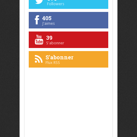
Followers
405
J'aimes
39
S'abonner
S'abonner
Flux RSS