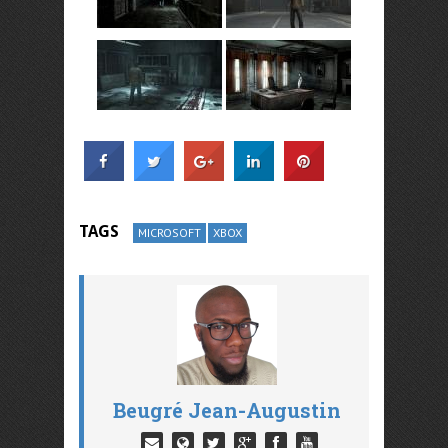
TAGS
MICROSOFT
XBOX
Beugré Jean-Augustin