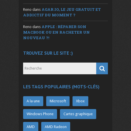
AGAR.IO, LE JEU GRATUIT ET
Reno
dans
ADDICTIF DU MOMENT ?
APPLE : RÉPARER SON
Reno
dans
MACBOOK OU EN RACHETER UN
NOUVEAU ?!
TROUVEZ SUR LE SITE :)
LES TAGS POPULAIRES (MOTS-CLÉS)
A la une
Microsoft
Xbox
Windows Phone
Cartes graphique
AMD
AMD Radeon