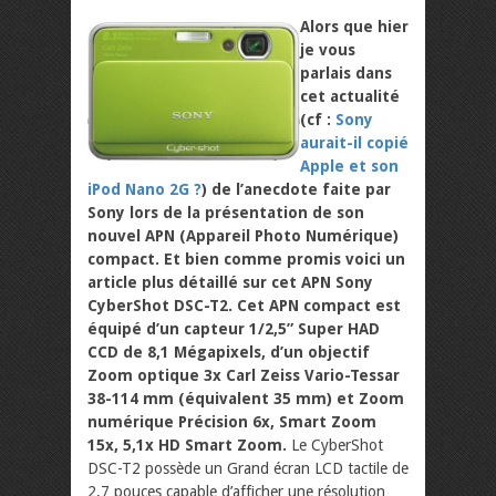
Alors que hier
je vous
parlais dans
cet actualité
(cf :
Sony
aurait-il copié
Apple et son
iPod Nano 2G ?
) de l’anecdote faite par
Sony lors de la présentation de son
nouvel APN (Appareil Photo Numérique)
compact. Et bien comme promis voici un
article plus détaillé sur cet APN Sony
CyberShot DSC-T2. Cet APN compact est
équipé d’un capteur 1/2,5” Super HAD
CCD de 8,1 Mégapixels, d’un objectif
Zoom optique 3x Carl Zeiss Vario-Tessar
38-114 mm (équivalent 35 mm) et Zoom
numérique Précision 6x, Smart Zoom
15x, 5,1x HD Smart Zoom.
Le CyberShot
DSC-T2 possède un Grand écran LCD tactile de
2,7 pouces capable d’afficher une résolution