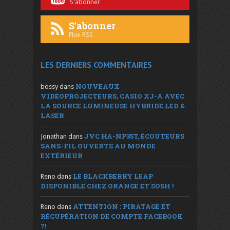
S'abonner
S'abonner
Flux RSS
LES DERNIERS COMMENTAIRES
NOUVEAUX
bossy
dans
VIDÉOPROJECTEURS, CASIO XJ-A AVEC
LA SOURCE LUMINEUSE HYBRIDE LED &
LASER
JVC HA-NP35T, ÉCOUTEURS
Jonathan
dans
SANS-FIL OUVERTS AU MONDE
EXTÉRIEUR
LE BLACKBERRY LEAP
Reno
dans
DISPONIBLE CHEZ ORANGE ET SOSH !
ATTENTION : PIRATAGE ET
Reno
dans
RÉCUPÉRATION DE COMPTE FACEBOOK
?!