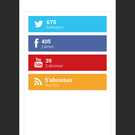
675
Followers
405
J'aimes
39
S'abonner
S'abonner
Flux RSS