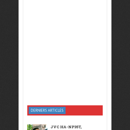
DERNIERS ARTICLES
JVC HA-NP35T,