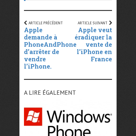
ARTICLE PRÉCÉDENT
ARTICLE SUIVANT
Apple
Apple veut
demande à
éradiquer la
PhoneAndPhone
vente de
d’arrêter de
l’iPhone en
vendre
France
l’iPhone.
A LIRE ÉGALEMENT