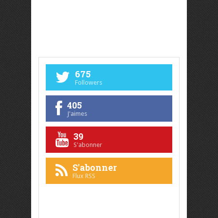
675
Followers
405
J'aimes
39
S'abonner
S'abonner
Flux RSS