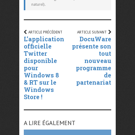
naturel).
ARTICLE PRÉCÉDENT
ARTICLE SUIVANT
L’application
DocuWare
officielle
présente son
Twitter
tout
disponible
nouveau
pour
programme
Windows 8
de
& RT sur le
partenaria​t
Windows
Store !
A LIRE ÉGALEMENT