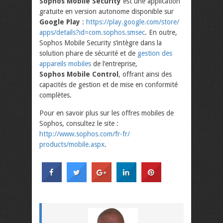
Sophos Mobile Security
est une application
gratuite en version autonome disponible sur
Google Play
:
https://play.google.com/store/
apps/details?id=com.sophos.
smsec
. En outre,
Sophos Mobile Security s’intègre dans la
solution phare de sécurité et de
gestion des
appareils mobiles
de l’entreprise,
Sophos Mobile Control
, offrant ainsi des
capacités de gestion et de mise en conformité
complètes.
Pour en savoir plus sur les offres mobiles de
Sophos, consultez le site :
http://www.sophos.com/fr-fr/
products/mobile.aspx
.