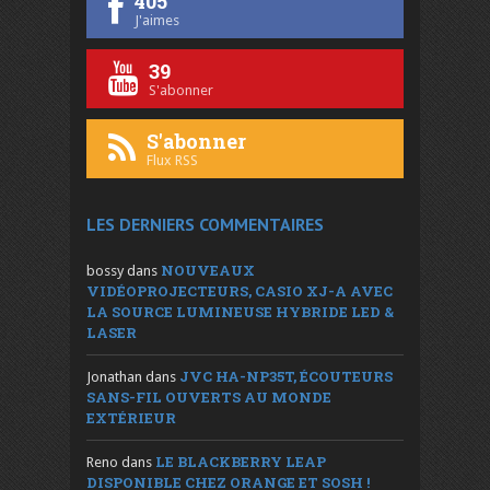
405
J'aimes
39
S'abonner
S'abonner
Flux RSS
LES DERNIERS COMMENTAIRES
NOUVEAUX
bossy
dans
VIDÉOPROJECTEURS, CASIO XJ-A AVEC
LA SOURCE LUMINEUSE HYBRIDE LED &
LASER
JVC HA-NP35T, ÉCOUTEURS
Jonathan
dans
SANS-FIL OUVERTS AU MONDE
EXTÉRIEUR
LE BLACKBERRY LEAP
Reno
dans
DISPONIBLE CHEZ ORANGE ET SOSH !