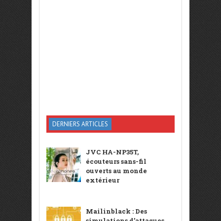
DERNIERS ARTICLES
JVC HA-NP35T,
écouteurs sans-fil
ouverts au monde
extérieur
Mailinblack : Des
simulations d’attaques