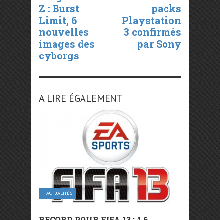
Z : Burst
packs
Limit, 6
Playstation
nouvelles
3 confirmés
images des
par Sony
cyborgs
A LIRE ÉGALEMENT
ACTUALITÉS
RECORD POUR FIFA 13 : 4,6