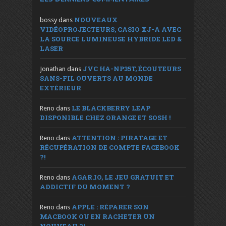
NOUVEAUX
bossy
dans
VIDÉOPROJECTEURS, CASIO XJ-A AVEC
LA SOURCE LUMINEUSE HYBRIDE LED &
LASER
JVC HA-NP35T, ÉCOUTEURS
Jonathan
dans
SANS-FIL OUVERTS AU MONDE
EXTÉRIEUR
LE BLACKBERRY LEAP
Reno
dans
DISPONIBLE CHEZ ORANGE ET SOSH !
ATTENTION : PIRATAGE ET
Reno
dans
RÉCUPÉRATION DE COMPTE FACEBOOK
?!
AGAR.IO, LE JEU GRATUIT ET
Reno
dans
ADDICTIF DU MOMENT ?
APPLE : RÉPARER SON
Reno
dans
MACBOOK OU EN RACHETER UN
NOUVEAU ?!