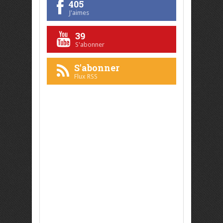
405
J'aimes
39
S'abonner
S'abonner
Flux RSS