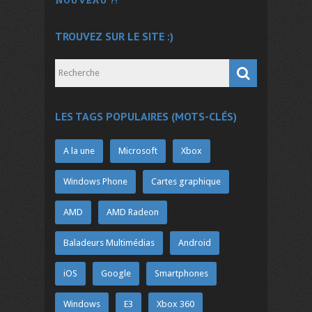
TROUVEZ SUR LE SITE :)
LES TAGS POPULAIRES (MOTS-CLÉS)
A la une
Microsoft
Xbox
Windows Phone
Cartes graphique
AMD
AMD Radeon
Baladeurs Multimédias
Android
iOS
Google
Smartphones
Windows
E3
Xbox 360