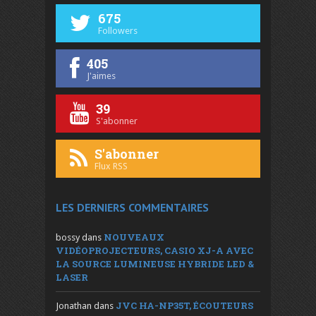
675
Followers
405
J'aimes
39
S'abonner
S'abonner
Flux RSS
LES DERNIERS COMMENTAIRES
NOUVEAUX
bossy
dans
VIDÉOPROJECTEURS, CASIO XJ-A AVEC
LA SOURCE LUMINEUSE HYBRIDE LED &
LASER
JVC HA-NP35T, ÉCOUTEURS
Jonathan
dans