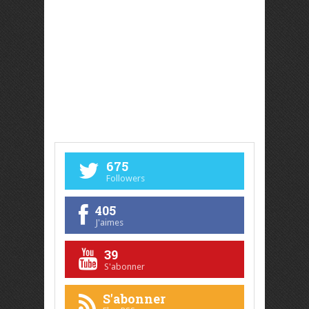
675
Followers
405
J'aimes
39
S'abonner
S'abonner