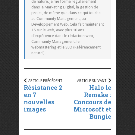
de nature, je me forme régulièrement
dans le Marketing Digital, la gestion de
projet, de même que dans ce qui touche
au Community Management, au
Developpement Web. Cela fait maintenant
15 sur le web, avec plus 10 ans
d'expérience dans le rédaction web,
Community Management, le
webmastering et le SEO (Référencement
naturel).
ARTICLE PRÉCÉDENT
ARTICLE SUIVANT
Résistance 2
Halo le
en 7
Remake :
nouvelles
Concours de
images
Microsoft et
Bungie