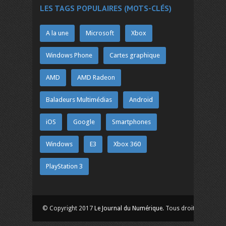
LES TAGS POPULAIRES (MOTS-CLÉS)
A la une
Microsoft
Xbox
Windows Phone
Cartes graphique
AMD
AMD Radeon
Baladeurs Multimédias
Android
iOS
Google
Smartphones
Windows
E3
Xbox 360
PlayStation 3
© Copyright 2017
Le Journal du Numérique
. Tous droits réservés.