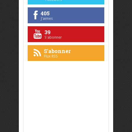
405
J'aimes
39
S'abonner
S'abonner
Flux RSS