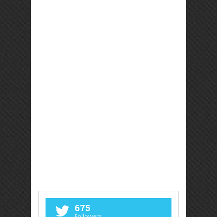
675
Followers