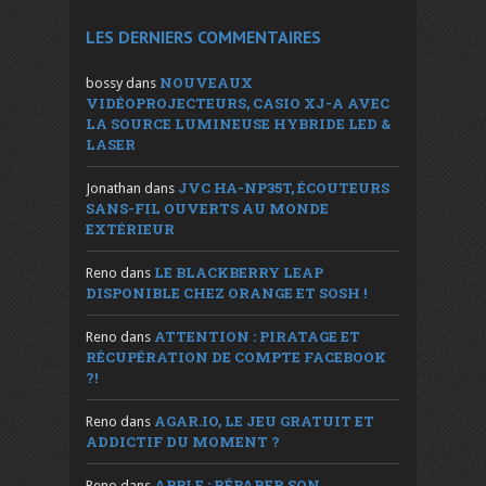
LES DERNIERS COMMENTAIRES
NOUVEAUX
bossy
dans
VIDÉOPROJECTEURS, CASIO XJ-A AVEC
LA SOURCE LUMINEUSE HYBRIDE LED &
LASER
JVC HA-NP35T, ÉCOUTEURS
Jonathan
dans
SANS-FIL OUVERTS AU MONDE
EXTÉRIEUR
LE BLACKBERRY LEAP
Reno
dans
DISPONIBLE CHEZ ORANGE ET SOSH !
ATTENTION : PIRATAGE ET
Reno
dans
RÉCUPÉRATION DE COMPTE FACEBOOK
?!
AGAR.IO, LE JEU GRATUIT ET
Reno
dans
ADDICTIF DU MOMENT ?
APPLE : RÉPARER SON
Reno
dans