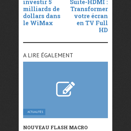
investir 5
Suite-HDMI :
milliards de
Transformer
dollars dans
votre écran
le WiMax
en TV Full
HD
A LIRE ÉGALEMENT
ACTUALITÉS
NOUVEAU FLASH MACRO