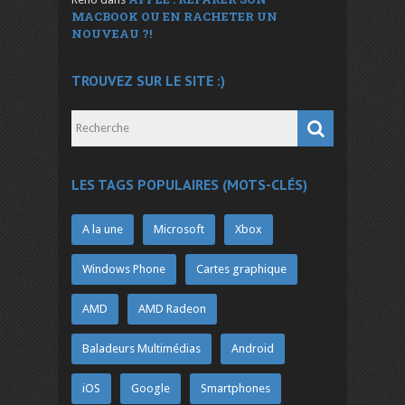
MACBOOK OU EN RACHETER UN
NOUVEAU ?!
TROUVEZ SUR LE SITE :)
LES TAGS POPULAIRES (MOTS-CLÉS)
A la une
Microsoft
Xbox
Windows Phone
Cartes graphique
AMD
AMD Radeon
Baladeurs Multimédias
Android
iOS
Google
Smartphones