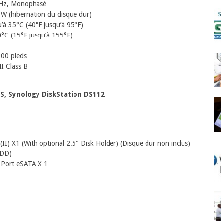
60Hz, Monophasé
5W (hibernation du disque dur)
’à 35°C (40°F jusqu’à 95°F)
0°C (15°F jusqu’à 155°F)
000 pieds
MI Class B
S, Synology DiskStation DS112
II) X1 (With optional 2.5″ Disk Holder) (Disque dur non inclus)
HDD)
, Port eSATA X 1