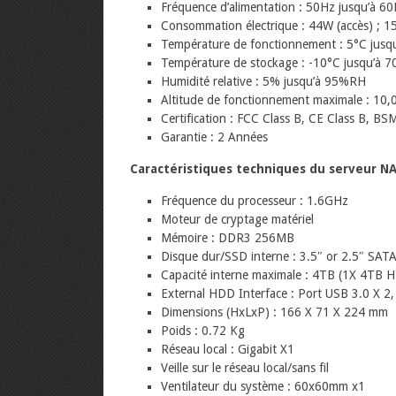
Fréquence d’alimentation : 50Hz jusqu’à 
Consommation électrique : 44W (accès) ; 1
Température de fonctionnement : 5°C jusqu
Température de stockage : -10°C jusqu’à 7
Humidité relative : 5% jusqu’à 95%RH
Altitude de fonctionnement maximale : 10,
Certification : FCC Class B, CE Class B, BS
Garantie : 2 Années
Caractéristiques techniques du serveur NA
Fréquence du processeur : 1.6GHz
Moteur de cryptage matériel
Mémoire : DDR3 256MB
Disque dur/SSD interne : 3.5″ or 2.5″ SATA(
Capacité interne maximale : 4TB (1X 4TB 
External HDD Interface : Port USB 3.0 X 2
Dimensions (HxLxP) : 166 X 71 X 224 mm
Poids : 0.72 Kg
Réseau local : Gigabit X1
Veille sur le réseau local/sans fil
Ventilateur du système : 60x60mm x1