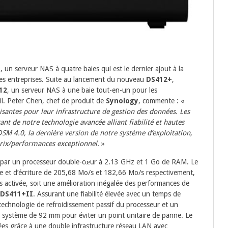
+
, un serveur NAS à quatre baies qui est le dernier ajout à la
es entreprises. Suite au lancement du nouveau
DS412+
,
12
, un serveur NAS à une baie tout-en-un pour les
l. Peter Chen, chef de produit de
Synology
, commente : «
isantes pour leur infrastructure de gestion des données. Les
t de notre technologie avancée alliant fiabilité et hautes
DSM 4.0, la dernière version de notre système d’exploitation,
prix/performances exceptionnel.
»
 par un processeur double-cœur à 2.13 GHz et 1 Go de RAM. Le
ure et d’écriture de 205,68 Mo/s et 182,66 Mo/s respectivement,
s activée, soit une amélioration inégalée des performances de
DS411+II
. Assurant une fiabilité élevée avec un temps de
technologie de refroidissement passif du processeur et un
 système de 92 mm pour éviter un point unitaire de panne. Le
ées grâce à une double infrastructure réseau LAN avec