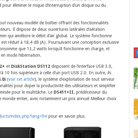
pour éliminer le risque d’interruption d’un disque ou du
ut nouveau modèle de boîtier offrant des fonctionnalités
ateurs. Il dispose de deux ouvertures latérales d’aération
 mm qui améliore le débit d’air global. Le système fonctionne
e est réduit à 18,4 dB (A). Poursuivant une conception exclusive
nsomme que 13,2 watts lorsqu’il fonctionne en charge, et
e en mode hibernation.
12+
et
DiskStation DS112
disposent de l’interface USB 3.0,
’à 10 fois supérieure à celle d’un port USB 2.0. En outre, ils
.0)
(
voir cet article
), le système d’exploitation de tout serveur
nalités pour doper la productivité des utilisateurs et simplifier
timisée pour le multitâche. Le
DS411+II
, prédécesseur du
 le monde entier, avec notamment un prix annuel Meilleur choix
ucts/index.php?lang=fre
pour en savoir plus.