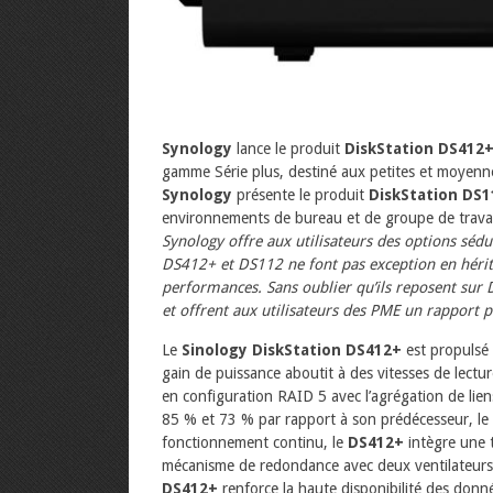
Synology
lance le produit
DiskStation DS412
gamme Série plus, destiné aux petites et moyenn
Synology
présente le produit
DiskStation DS1
environnements de bureau et de groupe de travai
Synology offre aux utilisateurs des options sédu
DS412+ et DS112 ne font pas exception en héritan
performances. Sans oublier qu’ils reposent sur 
et offrent aux utilisateurs des PME un rapport 
Le
Sinology DiskStation DS412+
est propulsé
gain de puissance aboutit à des vitesses de lect
en configuration RAID 5 avec l’agrégation de lien
85 % et 73 % par rapport à son prédécesseur, le
fonctionnement continu, le
DS412+
intègre une 
mécanisme de redondance avec deux ventilateurs
DS412+
renforce la haute disponibilité des donn