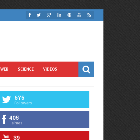
 WEB
SCIENCE
VIDÉOS
675
Followers
405
J'aimes
39