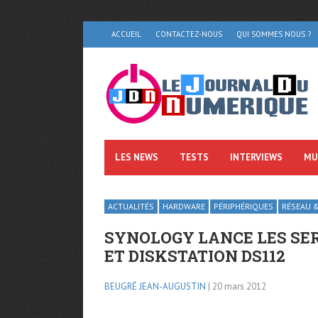
ACCUEIL
CONTACTEZ-NOUS
QUI SOMMES NOUS ?
LES NEWS
TESTS
INTERVIEWS
MU
ACTUALITÉS
HARDWARE
PÉRIPHÉRIQUES
RÉSEAU &
SYNOLOGY LANCE LES SER
ET DISKSTATION DS112
BEUGRÉ JEAN-AUGUSTIN
| 20 mars 2012