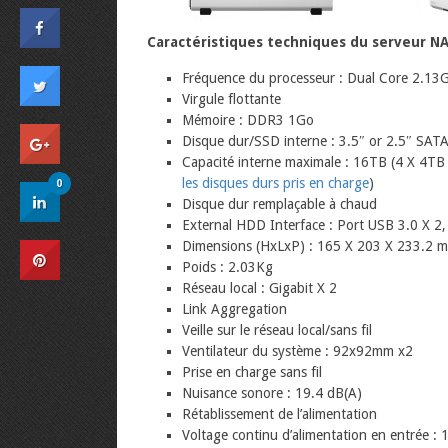
Caractéristiques techniques du serveur N
Fréquence du processeur : Dual Core 2.13
Virgule flottante
Mémoire : DDR3 1Go
Disque dur/SSD interne : 3.5″ or 2.5″ SATA
Capacité interne maximale : 16TB (4 X 4TB 
les disques durs pris en charge
)
0
Disque dur remplaçable à chaud
External HDD Interface : Port USB 3.0 X 2
Dimensions (HxLxP) : 165 X 203 X 233.2 
Poids : 2.03Kg
Réseau local : Gigabit X 2
Link Aggregation
Veille sur le réseau local/sans fil
Ventilateur du système : 92x92mm x2
Prise en charge sans fil
Nuisance sonore : 19.4 dB(A)
Rétablissement de l’alimentation
Voltage continu d’alimentation en entrée :