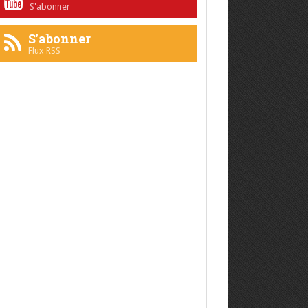
S'abonner
S'abonner
Flux RSS