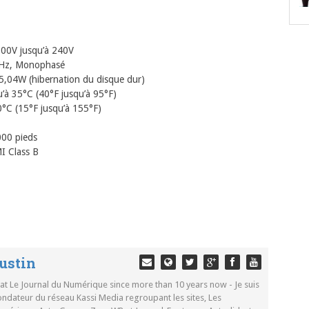
 100V jusqu’à 240V
60Hz, Monophasé
 5,04W (hibernation du disque dur)
’à 35°C (40°F jusqu’à 95°F)
0°C (15°F jusqu’à 155°F)
000 pieds
MI Class B
ustin
 at Le Journal du Numérique since more than 10 years now - Je suis
ondateur du réseau Kassi Media regroupant les sites, Les