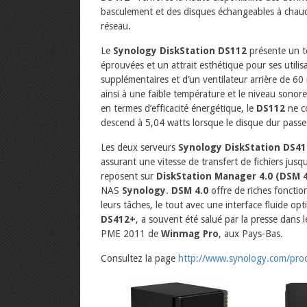
basculement et des disques échangeables à chaud 
réseau.
Le
Synology DiskStation DS112
présente un to
éprouvées et un attrait esthétique pour ses utilis
supplémentaires et d’un ventilateur arrière de 60
ainsi à une faible température et le niveau sonor
en termes d’efficacité énergétique, le
DS112
ne co
descend à 5,04 watts lorsque le disque dur pass
Les deux serveurs
Synology DiskStation DS4
assurant une vitesse de transfert de fichiers jusqu
reposent sur
DiskStation Manager 4.0 (DSM 4
NAS
Synology
.
DSM 4.0
offre de riches fonction
leurs tâches, le tout avec une interface fluide op
DS412+
, a souvent été salué par la presse dans
PME 2011 de
Winmag Pro
, aux Pays-Bas.
Consultez la page
http://www.synology.com/prod