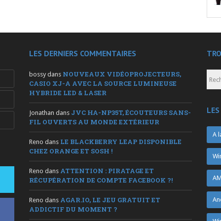
LES DERNIERS COMMENTAIRES
TRO
NOUVEAUX VIDÉOPROJECTEURS,
bossy
dans
CASIO XJ-A AVEC LA SOURCE LUMINEUSE
HYBRIDE LED & LASER
LES
JVC HA-NP35T, ÉCOUTEURS SANS-
Jonathan
dans
FIL OUVERTS AU MONDE EXTÉRIEUR
A l
LE BLACKBERRY LEAP DISPONIBLE
Reno
dans
CHEZ ORANGE ET SOSH !
Wi
ATTENTION : PIRATAGE ET
Reno
dans
AM
RÉCUPÉRATION DE COMPTE FACEBOOK ?!
AGAR.IO, LE JEU GRATUIT ET
An
Reno
dans
ADDICTIF DU MOMENT ?