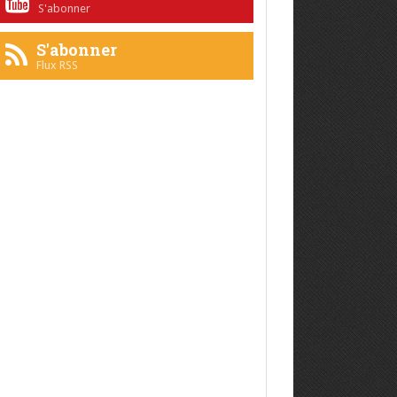
S'abonner
S'abonner
Flux RSS