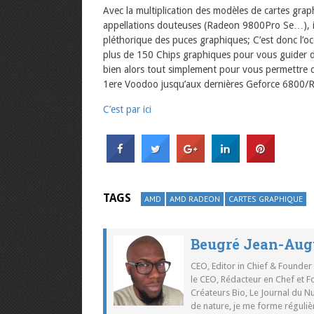
Avec la multiplication des modèles de cartes grap
appellations douteuses (Radeon 9800Pro Se…), il de
pléthorique des puces graphiques; C’est donc l’oc
plus de 150 Chips graphiques pour vous guider d
bien alors tout simplement pour vous permettre 
1ere Voodoo jusqu’aux dernières Geforce 6800/
C’est par ici
TAGS
AMD
AMD RADEON
CARTES GRAPHIQUE
Beugré Jean-Aug
CEO, Editor in Chief & Founder
le CEO, Rédacteur en Chef et F
Créateurs Bio, Le Journal du 
de nature, je me forme réguliè