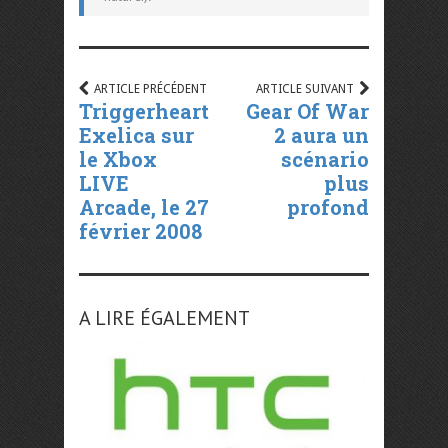
ARTICLE PRÉCÉDENT
ARTICLE SUIVANT
Triggerheart
Gear Of War
Exelica sur
2 aura un
le Xbox
scénario
LIVE
plus
Arcade, le 27
profond
février 2008
A LIRE ÉGALEMENT