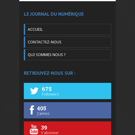
LE JOURNAL DU NUMÉRIQUE
ACCUEIL
CONTACTEZ-NOUS
QUI SOMMES NOUS ?
RETROUVEZ-NOUS SUR :
675
Followers
405
J'aimes
39
S'abonner