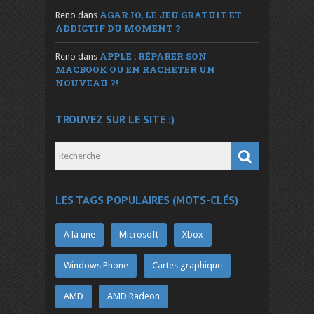
AGAR.IO, LE JEU GRATUIT ET
Reno
dans
ADDICTIF DU MOMENT ?
APPLE : RÉPARER SON
Reno
dans
MACBOOK OU EN RACHETER UN
NOUVEAU ?!
TROUVEZ SUR LE SITE :)
LES TAGS POPULAIRES (MOTS-CLÉS)
A la une
Microsoft
Xbox
Windows Phone
Cartes graphique
AMD
AMD Radeon