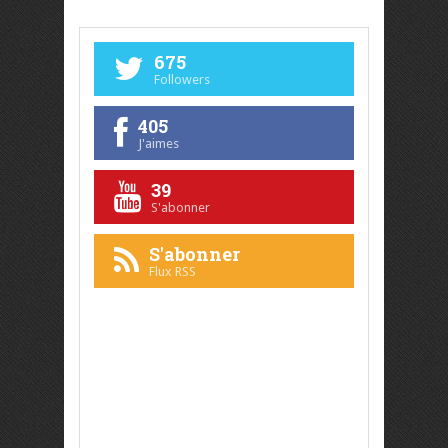
675
Followers
405
J'aimes
39
S'abonner
S'abonner
Flux RSS