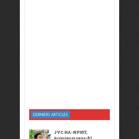
DERNIERS ARTICLES
JVC HA-NP35T,
écouteurs sans-fil