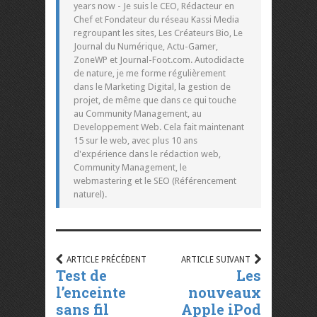
years now - Je suis le CEO, Rédacteur en
Chef et Fondateur du réseau Kassi Media
regroupant les sites, Les Créateurs Bio, Le
Journal du Numérique, Actu-Gamer,
ZoneWP et Journal-Foot.com. Autodidacte
de nature, je me forme régulièrement
dans le Marketing Digital, la gestion de
projet, de même que dans ce qui touche
au Community Management, au
Developpement Web. Cela fait maintenant
15 sur le web, avec plus 10 ans
d'expérience dans le rédaction web,
Community Management, le
webmastering et le SEO (Référencement
naturel).
ARTICLE PRÉCÉDENT
ARTICLE SUIVANT
Test de
Les
l’enceinte
nouveaux
sans fil
Apple iPod