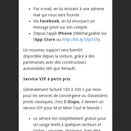
Par e-mail, en lui écrivant à une adresse
mail qui vous sera fournie
Via
Facebook
, en lui envoyant un
message privé sur son compte
Depuis l’appli
iPhone
(téléchargeable sur
l’
App Store
ou
http://bit.ly/S6p5S9
).
Un nouveau support sera bientôt
disponible depuis la voiture, grâce à des
partenariats avec des constructeurs
automobiles tels que Renault.
Service VIP à petit prix
Généralement facturé 100 à 200 € par mois
pour les services de conciergerie ou d’assistants
privés classiques, chez
I-Dispo
, il devient un
service VIP pour M.et Mme Tout-le Monde !
Le service est complètement gratuit pour
un usage limité à quelques secteurs et
tâches : voyages, shopping, bien-être,