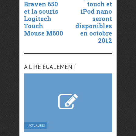
Braven 650
touch et
et la souris
iPod nano
Logitech
seront
Touch
disponibles
Mouse M600
en octobre
2012
A LIRE ÉGALEMENT
ACTUALITÉS