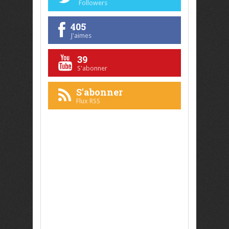
Followers
405
J'aimes
39
S'abonner
S'abonner
Flux RSS