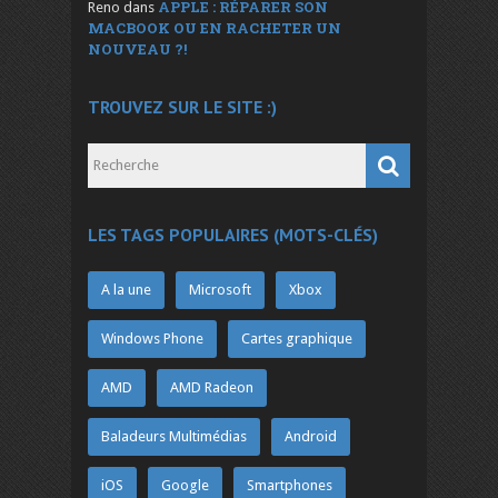
APPLE : RÉPARER SON
Reno
dans
MACBOOK OU EN RACHETER UN
NOUVEAU ?!
TROUVEZ SUR LE SITE :)
LES TAGS POPULAIRES (MOTS-CLÉS)
A la une
Microsoft
Xbox
Windows Phone
Cartes graphique
AMD
AMD Radeon
Baladeurs Multimédias
Android
iOS
Google
Smartphones