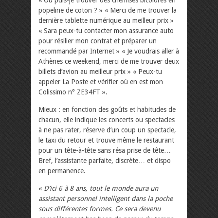
« Où puis-je trouver des chemises bicolores en
popeline de coton ? » « Merci de me trouver la
dernière tablette numérique au meilleur prix »
« Sara peux-tu contacter mon assurance auto
pour résilier mon contrat et préparer un
recommandé par Internet » « Je voudrais aller à
Athènes ce weekend, merci de me trouver deux
billets d’avion au meilleur prix » « Peux-tu
appeler La Poste et vérifier où en est mon
Colissimo n° ZE34FT ».
Mieux : en fonction des goûts et habitudes de
chacun, elle indique les concerts ou spectacles
à ne pas rater, réserve d’un coup un spectacle,
le taxi du retour et trouve même le restaurant
pour un tête-à-tête sans résa prise de tête…
Bref, l’assistante parfaite, discrète… et dispo
en permanence.
«
D’ici 6 à 8 ans, tout le monde aura un
assistant personnel intelligent dans la poche
sous différentes formes. Ce sera devenu