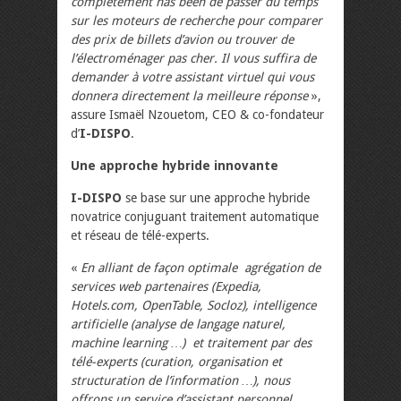
complètement has been de passer du temps
sur les moteurs de recherche pour comparer
des prix de billets d’avion ou trouver de
l’électroménager pas cher. Il vous suffira de
demander à votre assistant virtuel qui vous
donnera directement la meilleure réponse
»,
assure Ismaël Nzouetom, CEO & co-fondateur
d’
I-DISPO
.
Une approche hybride innovante
I-DISPO
se base sur une approche hybride
novatrice conjuguant traitement automatique
et réseau de télé-experts.
«
En alliant de façon optimale agrégation de
services web partenaires (Expedia,
Hotels.com, OpenTable, Socloz), intelligence
artificielle (analyse de langage naturel,
machine learning …) et traitement par des
télé-experts (curation, organisation et
structuration de l’information …), nous
offrons un service d’assistant personnel