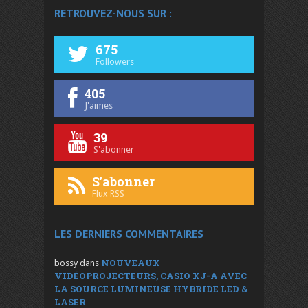
RETROUVEZ-NOUS SUR :
675
Followers
405
J'aimes
39
S'abonner
S'abonner
Flux RSS
LES DERNIERS COMMENTAIRES
NOUVEAUX
bossy
dans
VIDÉOPROJECTEURS, CASIO XJ-A AVEC
LA SOURCE LUMINEUSE HYBRIDE LED &
LASER