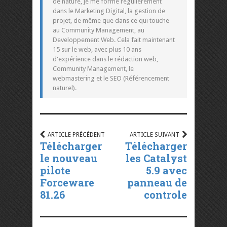
de nature, je me forme régulièrement
dans le Marketing Digital, la gestion de
projet, de même que dans ce qui touche
au Community Management, au
Developpement Web. Cela fait maintenant
15 sur le web, avec plus 10 ans
d'expérience dans le rédaction web,
Community Management, le
webmastering et le SEO (Référencement
naturel).
ARTICLE PRÉCÉDENT
ARTICLE SUIVANT
Télécharger
Télécharger
le nouveau
les Catalyst
pilote
5.9 avec
Forceware
panneau de
81.26
controle