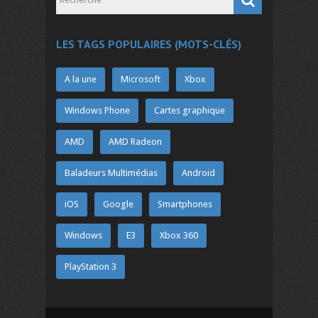
LES TAGS POPULAIRES (MOTS-CLÉS)
A la une
Microsoft
Xbox
Windows Phone
Cartes graphique
AMD
AMD Radeon
Baladeurs Multimédias
Android
iOS
Google
Smartphones
Windows
E3
Xbox 360
PlayStation 3