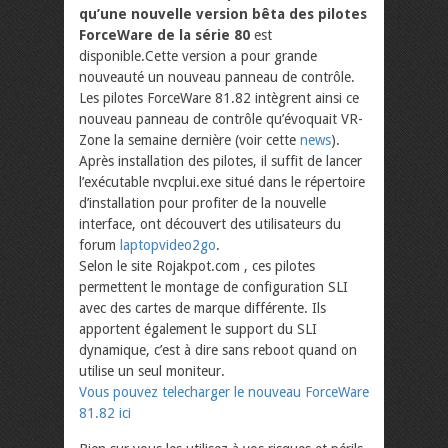
qu’une nouvelle version bêta des pilotes
ForceWare de la série 80
est
disponible.Cette version a pour grande
nouveauté un nouveau panneau de contrôle.
Les pilotes ForceWare 81.82 intègrent ainsi ce
nouveau panneau de contrôle qu’évoquait VR-
Zone la semaine dernière (voir cette
news
).
Après installation des pilotes, il suffit de lancer
l’exécutable nvcplui.exe situé dans le répertoire
d’installation pour profiter de la nouvelle
interface, ont découvert des utilisateurs du
forum
laptopvideo2go
.
Selon le site Rojakpot.com , ces pilotes
permettent le montage de configuration SLI
avec des cartes de marque différente. Ils
apportent également le support du SLI
dynamique, c’est à dire sans reboot quand on
utilise un seul moniteur.
Vous pouvez telecharger le nouveau ForceWare
81.82 ici