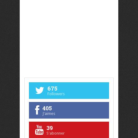
675
Followers
405
J'aimes
39
S'abonner