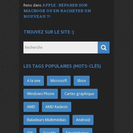
APPLE : RÉPARER SON
Reno
dans
MACBOOK OU EN RACHETER UN
NOUVEAU ?!
TROUVEZ SUR LE SITE :)
LES TAGS POPULAIRES (MOTS-CLÉS)
A la une
Microsoft
Xbox
Windows Phone
Cartes graphique
AMD
AMD Radeon
Baladeurs Multimédias
Android
iOS
Google
Smartphones