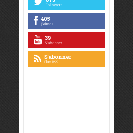
Followers
405
J'aimes
39
S'abonner
S'abonner
Flux RSS