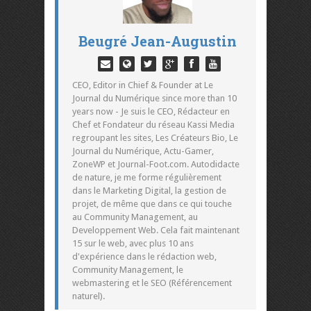
Beugré Jean-Augustin
CEO, Editor in Chief & Founder at Le
Journal du Numérique since more than 10
years now - Je suis le CEO, Rédacteur en
Chef et Fondateur du réseau Kassi Media
regroupant les sites, Les Créateurs Bio, Le
Journal du Numérique, Actu-Gamer,
ZoneWP et Journal-Foot.com. Autodidacte
de nature, je me forme régulièrement
dans le Marketing Digital, la gestion de
projet, de même que dans ce qui touche
au Community Management, au
Developpement Web. Cela fait maintenant
15 sur le web, avec plus 10 ans
d'expérience dans le rédaction web,
Community Management, le
webmastering et le SEO (Référencement
naturel).