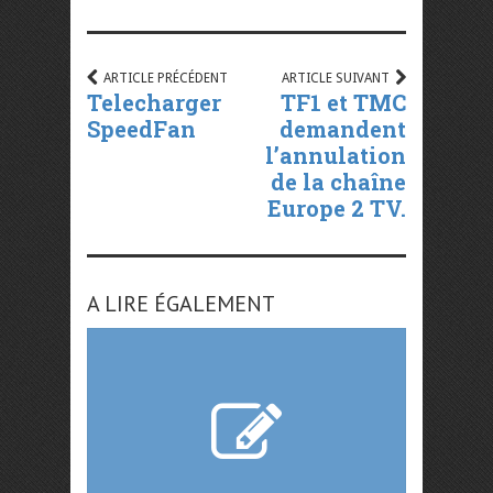
ARTICLE PRÉCÉDENT
ARTICLE SUIVANT
Telecharger
TF1 et TMC
SpeedFan
demandent
l’annulation
de la chaîne
Europe 2 TV.
A LIRE ÉGALEMENT