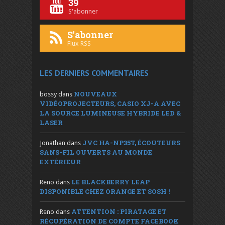
39
S'abonner
S'abonner
Flux RSS
LES DERNIERS COMMENTAIRES
NOUVEAUX
bossy
dans
VIDÉOPROJECTEURS, CASIO XJ-A AVEC
LA SOURCE LUMINEUSE HYBRIDE LED &
LASER
JVC HA-NP35T, ÉCOUTEURS
Jonathan
dans
SANS-FIL OUVERTS AU MONDE
EXTÉRIEUR
LE BLACKBERRY LEAP
Reno
dans
DISPONIBLE CHEZ ORANGE ET SOSH !
ATTENTION : PIRATAGE ET
Reno
dans
RÉCUPÉRATION DE COMPTE FACEBOOK