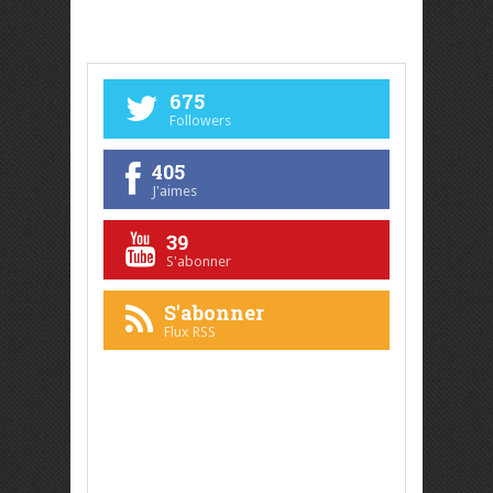
675
Followers
405
J'aimes
39
S'abonner
S'abonner
Flux RSS