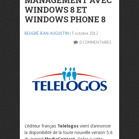
MANAGEMENT AVEC
WINDOWS 8 ET
WINDOWS PHONE 8
BEUGRÉ JEAN-AUGUSTIN
| 3 octobre 2012
0 COMMENTAIRES
L’éditeur français
Telelogos
vient d’annoncer
la disponibilité de la toute nouvelle version 5.6
du logiciel
MediaContact
. Grâce à cette