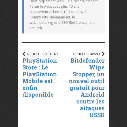
Developpement Web. Cela fait maintenant
15 sur le web, avec plus 10 ans
d'expérience dans le rédaction web,
Community Management, le
webmastering et le SEO (Référencement
naturel).
ARTICLE PRÉCÉDENT
ARTICLE SUIVANT
PlayStation
Bitdefender
Store : Le
Wipe
PlayStation
Stopper, un
Mobile est
nouvel outil
enfin
gratuit pour
disponible
Android
contre les
attaques
USSD