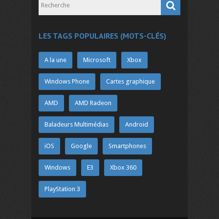
LES TAGS POPULAIRES (MOTS-CLÉS)
A la une
Microsoft
Xbox
Windows Phone
Cartes graphique
AMD
AMD Radeon
Baladeurs Multimédias
Android
iOS
Google
Smartphones
Windows
E3
Xbox 360
PlayStation 3