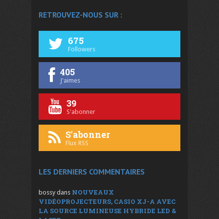
RETROUVEZ-NOUS SUR :
675
Followers
405
J'aimes
39
S'abonner
S'abonner
Flux RSS
LES DERNIERS COMMENTAIRES
NOUVEAUX
bossy
dans
VIDÉOPROJECTEURS, CASIO XJ-A AVEC
LA SOURCE LUMINEUSE HYBRIDE LED &