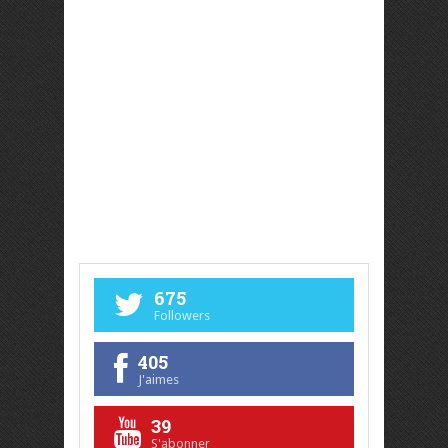
675
Followers
405
J'aimes
39
S'abonner