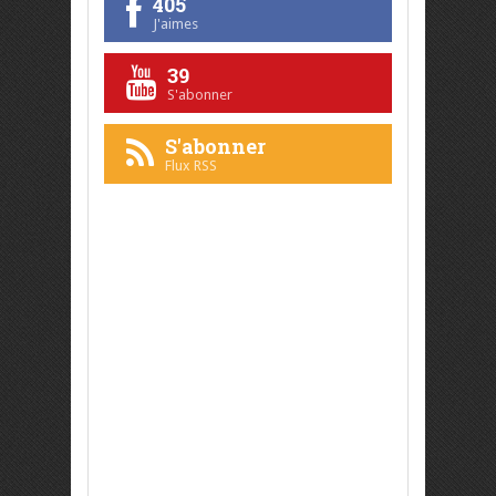
405
J'aimes
39
S'abonner
S'abonner
Flux RSS