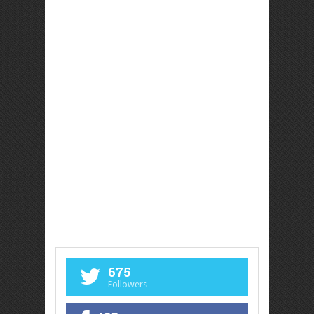
675
Followers