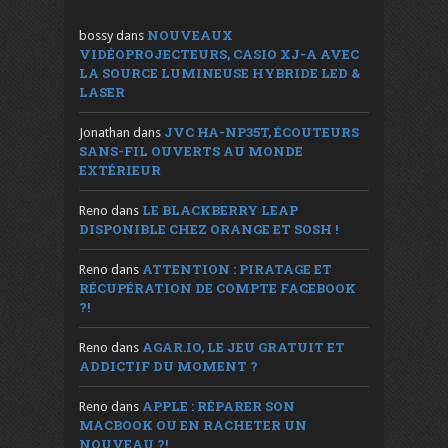
NOUVEAUX
bossy
dans
VIDÉOPROJECTEURS, CASIO XJ-A AVEC
LA SOURCE LUMINEUSE HYBRIDE LED &
LASER
JVC HA-NP35T, ÉCOUTEURS
Jonathan
dans
SANS-FIL OUVERTS AU MONDE
EXTÉRIEUR
LE BLACKBERRY LEAP
Reno
dans
DISPONIBLE CHEZ ORANGE ET SOSH !
ATTENTION : PIRATAGE ET
Reno
dans
RÉCUPÉRATION DE COMPTE FACEBOOK
?!
AGAR.IO, LE JEU GRATUIT ET
Reno
dans
ADDICTIF DU MOMENT ?
APPLE : RÉPARER SON
Reno
dans
MACBOOK OU EN RACHETER UN
NOUVEAU ?!