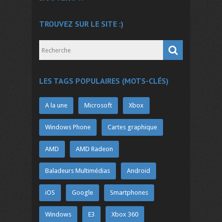
TROUVEZ SUR LE SITE :)
LES TAGS POPULAIRES (MOTS-CLÉS)
A la une
Microsoft
Xbox
Windows Phone
Cartes graphique
AMD
AMD Radeon
Baladeurs Multimédias
Android
iOS
Google
Smartphones
Windows
E3
Xbox 360