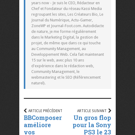
years now - Je suis le CEO, Rédacteur en
Chef et Fondateur du réseau Kassi Media
regroupant les sites, Les Créateurs Bio, Le
Journal du Numérique, Actu-Gamer,
ZoneWP et Journal-Foot.com. Autodidacte
de nature, je me forme régulièrement
dans le Marketing Digital, la gestion de
projet, de même que dans ce qui touche
au Community Management, au
Developpement Web. Cela fait maintenant
15 sur le web, avec plus 10 ans
d'expérience dans le rédaction web,
Community Management, le
webmastering et le SEO (Référencement
naturel).
ARTICLE PRÉCÉDENT
ARTICLE SUIVANT
BBComposer
Un gros flop
améliore
pour la Sony
vos
PS3 le 23