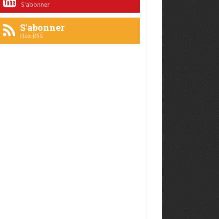
S'abonner
S'abonner
Flux RSS