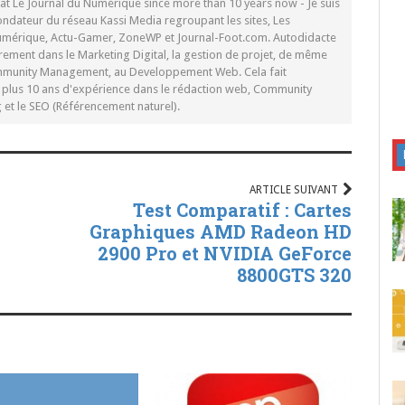
 at Le Journal du Numérique since more than 10 years now - Je suis
ondateur du réseau Kassi Media regroupant les sites, Les
Numérique, Actu-Gamer, ZoneWP et Journal-Foot.com. Autodidacte
rement dans le Marketing Digital, la gestion de projet, de même
mmunity Management, au Developpement Web. Cela fait
c plus 10 ans d'expérience dans le rédaction web, Community
t le SEO (Référencement naturel).
ARTICLE SUIVANT
Test Comparatif : Cartes
Graphiques AMD Radeon HD
2900 Pro et NVIDIA GeForce
8800GTS 320