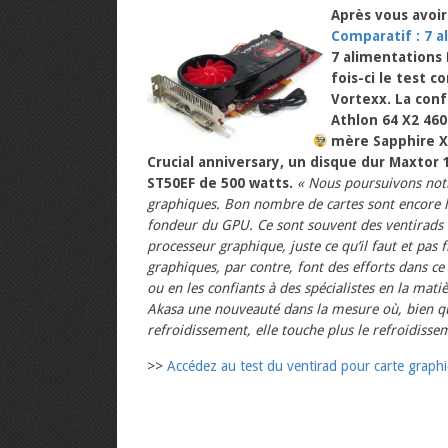
Après vous avoir
Comparatif : 7 a
7 alimentations
fois-ci le test 
Vortexx. La con
Athlon 64 X2 460
mère Sapphire X
Crucial anniversary, un disque dur Maxtor
ST50EF de 500 watts.
« Nous poursuivons not
graphiques. Bon nombre de cartes sont encore li
fondeur du GPU. Ce sont souvent des ventirads as
processeur graphique, juste ce qu’il faut et pas 
graphiques, par contre, font des efforts dans c
ou en les confiants à des spécialistes en la mat
Akasa une nouveauté dans la mesure où, bien qu
refroidissement, elle touche plus le refroidisse
>>
Accédez au test du ventirad pour carte graph