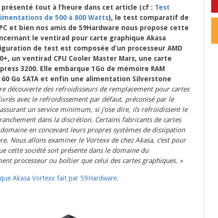
 présenté tout à l’heure dans cet article (cf :
Test
limentations de 500 à 800 Watts
), le test comparatif de
 PC et bien nos amis de 59Hardware nous propose cette
concernant le ventirad pour carte graphique Akasa
figuration de test est composée d’un processeur AMD
0+, un ventirad CPU Cooler Master Mars, une carte
press 3200. Elle embarque 1Go de mémoire RAM
 160 Go SATA et enfin une alimentation Silverstone
re découverte des refroidisseurs de remplacement pour cartes
vrés avec le refroidissement par défaut, préconisé par le
surant un service minimum, si j’ose dire, ils refroidissent le
franchement dans la discrétion. Certains fabricants de cartes
e domaine en concevant leurs propres systèmes de dissipation
ière. Nous allons examiner le Vortexx de chez Akasa, c’est pour
e cette société soit présente dans le domaine du
ment processeur ou boîtier que celui des cartes graphiques. »
ique Akasa Vortexx fait par 59Hardware.