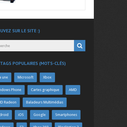
UVEZ SUR LE SITE :)
 TAGS POPULAIRES (MOTS-CLÉS)
a une
Microsoft
Xbox
ndows Phone
Cartes graphique
AMD
D Radeon
Baladeurs Multimédias
droid
iOS
Google
Smartphones