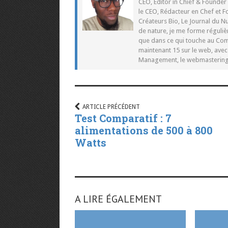
CEO, Editor in Chief & Founder
le CEO, Rédacteur en Chef et F
Créateurs Bio, Le Journal du 
de nature, je me forme réguliè
que dans ce qui touche au Co
maintenant 15 sur le web, ave
Management, le webmastering e
ARTICLE PRÉCÉDENT
Test Comparatif : 7
alimentations de 500 à 800
Watts
A LIRE ÉGALEMENT