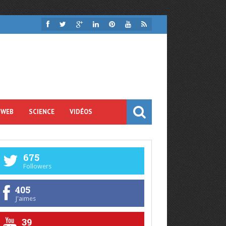
 WEB
SCIENCE
VIDÉOS
675
Followers
405
J'aimes
39