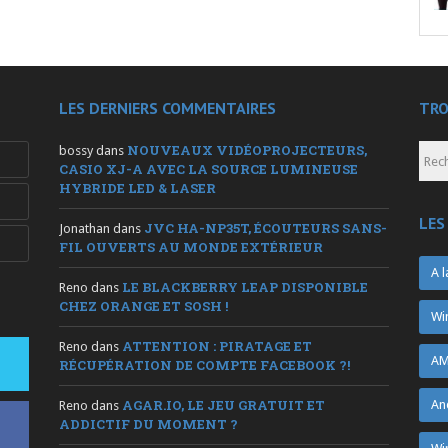
LES DERNIERS COMMENTAIRES
TRO
NOUVEAUX VIDÉOPROJECTEURS,
bossy
dans
CASIO XJ-A AVEC LA SOURCE LUMINEUSE
HYBRIDE LED & LASER
LES
JVC HA-NP35T, ÉCOUTEURS SANS-
Jonathan
dans
FIL OUVERTS AU MONDE EXTÉRIEUR
A l
LE BLACKBERRY LEAP DISPONIBLE
Reno
dans
CHEZ ORANGE ET SOSH !
Wi
ATTENTION : PIRATAGE ET
Reno
dans
AM
RÉCUPÉRATION DE COMPTE FACEBOOK ?!
AGAR.IO, LE JEU GRATUIT ET
An
Reno
dans
ADDICTIF DU MOMENT ?