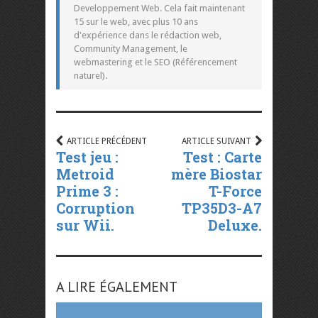
Developpement Web. Cela fait maintenant
15 sur le web, avec plus 10 ans
d'expérience dans le rédaction web,
Community Management, le
webmastering et le SEO (Référencement
naturel).
ARTICLE PRÉCÉDENT
ARTICLE SUIVANT
Test jeu :
Test : Carte
Metroid
mère Biostar
Prime 3 :
T-Force
Corruption
TP35D3-A7
sur Wii.
Deluxe.
A LIRE ÉGALEMENT