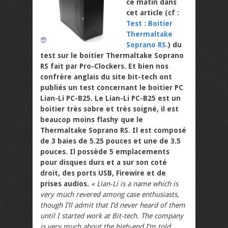
ce matin dans
cet article (cf :
Test : Boitier
Thermaltake
Soprano RS.
) du
test sur le boitier Thermaltake Soprano
RS fait par Pro-Clockers. Et bien nos
confrère anglais du site bit-tech ont
publiés un test concernant le boitier PC
Lian-Li PC-B25. Le Lian-Li PC-B25 est un
boitier très sobre et très soigné, il est
beaucop moins flashy que le
Thermaltake Soprano RS. Il est composé
de 3 baies de 5.25 pouces et une de 3.5
pouces. Il possède 5 emplacements
pour disques durs et a sur son coté
droit, des ports USB, Firewire et de
prises audios.
« Lian-Li is a name which is
very much revered among case enthusiasts,
though I’ll admit that I’d never heard of them
until I started work at Bit-tech. The company
is very much about the high-end I’m told,