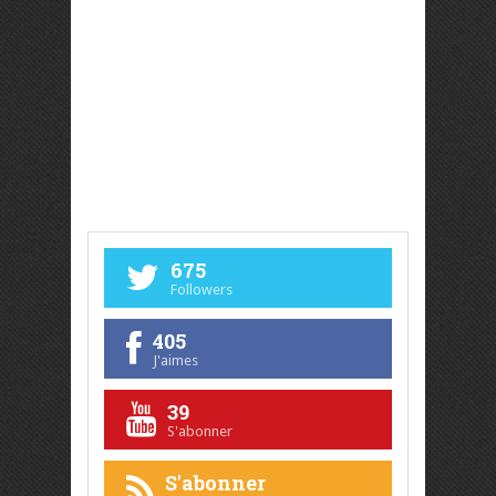
675
Followers
405
J'aimes
39
S'abonner
S'abonner