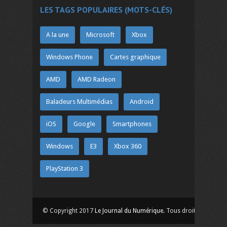
LES TAGS POPULAIRES (MOTS-CLÉS)
A la une
Microsoft
Xbox
Windows Phone
Cartes graphique
AMD
AMD Radeon
Baladeurs Multimédias
Android
iOS
Google
Smartphones
Windows
E3
Xbox 360
PlayStation 3
© Copyright 2017
Le Journal du Numérique
. Tous droits réservés.