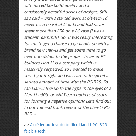
with incredible build quality and a
consistently beautiful series of designs. Still,
as I said – until I started work at bit-tech I’d
never even heard of Lian-Li and had never
spent more than £50 on a PC case (I was a
student, dammit!). So, it was really interesting
for me to get a chance to go hands-on with a
brand new Lian-Li and get some time to go
over it in detail. In the proper circles of PC
builders Lian-Li is a company which is
massively respected, so I wanted to make
sure I got it right and was careful to spend a
serious amount of time with the PC-B25. So,
can Lian-Li live up to the hype in the eyes of a
Lian-Li n00b, or will I earn buckets of scorn
for forming a negative opinion? Let’s find out
in our full and frank review of the Lian-Li PC-
B25. »
>>
Accéder au test du boitier Lian-Li PC-B25
fait bit-tech.