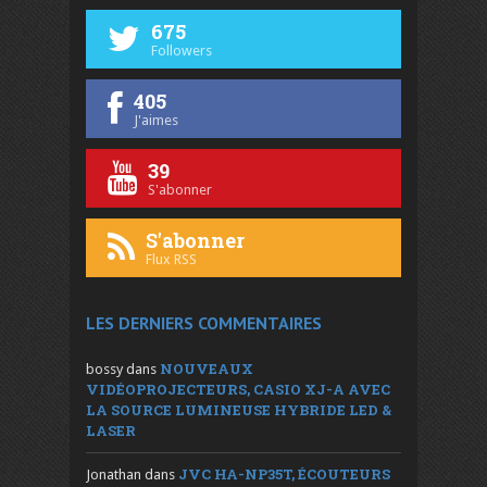
675
Followers
405
J'aimes
39
S'abonner
S'abonner
Flux RSS
LES DERNIERS COMMENTAIRES
NOUVEAUX
bossy
dans
VIDÉOPROJECTEURS, CASIO XJ-A AVEC
LA SOURCE LUMINEUSE HYBRIDE LED &
LASER
JVC HA-NP35T, ÉCOUTEURS
Jonathan
dans