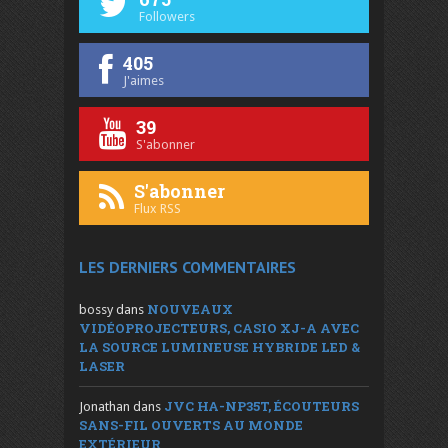
Followers
405
J'aimes
39
S'abonner
S'abonner
Flux RSS
LES DERNIERS COMMENTAIRES
NOUVEAUX
bossy
dans
VIDÉOPROJECTEURS, CASIO XJ-A AVEC
LA SOURCE LUMINEUSE HYBRIDE LED &
LASER
JVC HA-NP35T, ÉCOUTEURS
Jonathan
dans
SANS-FIL OUVERTS AU MONDE
EXTÉRIEUR