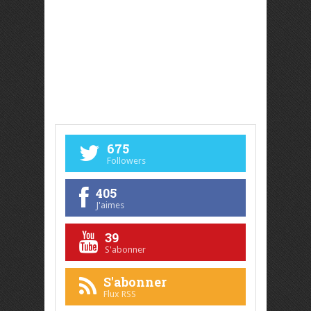
675
Followers
405
J'aimes
39
S'abonner
S'abonner
Flux RSS