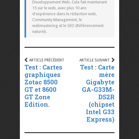
Developpement Web. Cela fait maintenant
15 sur le web, avec plus 10 ans
d'expérience dans le rédaction web,
Community Management, le
webmastering et le SEO (Référencement
naturel).
ARTICLE PRÉCÉDENT
ARTICLE SUIVANT
Test : Cartes
Test : Carte
graphiques
mère
Zotac 8500
Gigabyte
GT et 8600
GA-G33M-
GT Zone
DS2R
Edition.
(chipset
Intel G33
Express)