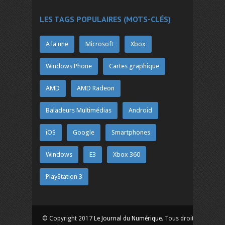
LES TAGS POPULAIRES (MOTS-CLÉS)
A la une
Microsoft
Xbox
Windows Phone
Cartes graphique
AMD
AMD Radeon
Baladeurs Multimédias
Android
iOS
Google
Smartphones
Windows
E3
Xbox 360
PlayStation 3
© Copyright 2017
Le Journal du Numérique
. Tous droits réservés.