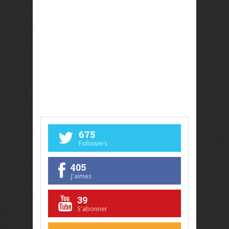
675
Followers
405
J'aimes
39
S'abonner