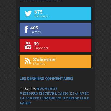
675
Followers
405
J'aimes
39
S'abonner
S'abonner
Flux RSS
LES DERNIERS COMMENTAIRES
NOUVEAUX
bossy
dans
VIDÉOPROJECTEURS, CASIO XJ-A AVEC
LA SOURCE LUMINEUSE HYBRIDE LED &
LASER