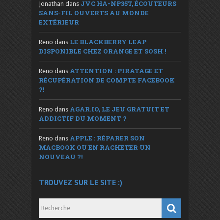
JVC HA-NP35T, ÉCOUTEURS
Jonathan
dans
SANS-FIL OUVERTS AU MONDE
EXTÉRIEUR
LE BLACKBERRY LEAP
Reno
dans
DISPONIBLE CHEZ ORANGE ET SOSH !
ATTENTION : PIRATAGE ET
Reno
dans
RÉCUPÉRATION DE COMPTE FACEBOOK
?!
AGAR.IO, LE JEU GRATUIT ET
Reno
dans
ADDICTIF DU MOMENT ?
APPLE : RÉPARER SON
Reno
dans
MACBOOK OU EN RACHETER UN
NOUVEAU ?!
TROUVEZ SUR LE SITE :)