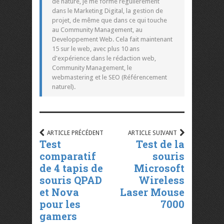
de nature, je me forme régulièrement
dans le Marketing Digital, la gestion de
projet, de même que dans ce qui touche
au Community Management, au
Developpement Web. Cela fait maintenant
15 sur le web, avec plus 10 ans
d'expérience dans le rédaction web,
Community Management, le
webmastering et le SEO (Référencement
naturel).
ARTICLE PRÉCÉDENT
ARTICLE SUIVANT
Test
Test de la
comparatif
souris
de 4 tapis de
Microsoft
souris QPAD
Wireless
et Nova
Laser Mouse
pour les
7000
gamers