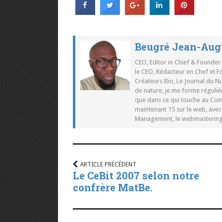
Beugré Jean-Aug
CEO, Editor in Chief & Founder
le CEO, Rédacteur en Chef et F
Créateurs Bio, Le Journal du 
de nature, je me forme réguliè
que dans ce qui touche au Co
maintenant 15 sur le web, ave
Management, le webmastering e
ARTICLE PRÉCÉDENT
Le CeBit 2007 selon notre
confrère MatBe.