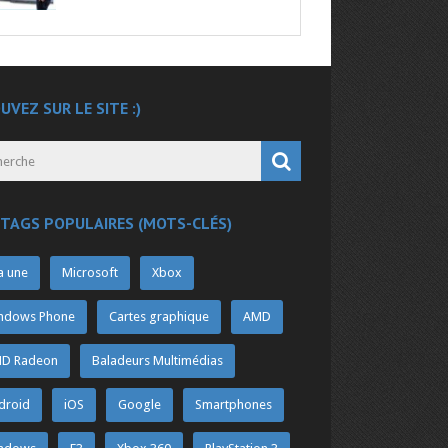
UVEZ SUR LE SITE :)
 TAGS POPULAIRES (MOTS-CLÉS)
a une
Microsoft
Xbox
ndows Phone
Cartes graphique
AMD
D Radeon
Baladeurs Multimédias
droid
iOS
Google
Smartphones