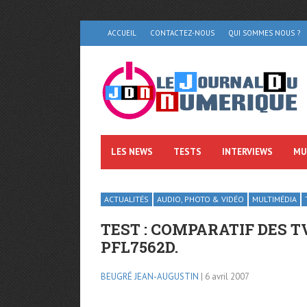
ACCUEIL
CONTACTEZ-NOUS
QUI SOMMES NOUS ?
LES NEWS
TESTS
INTERVIEWS
MU
ACTUALITÉS
AUDIO, PHOTO & VIDÉO
MULTIMÉDIA
TEST : COMPARATIF DES TV
PFL7562D.
BEUGRÉ JEAN-AUGUSTIN
| 6 avril 2007