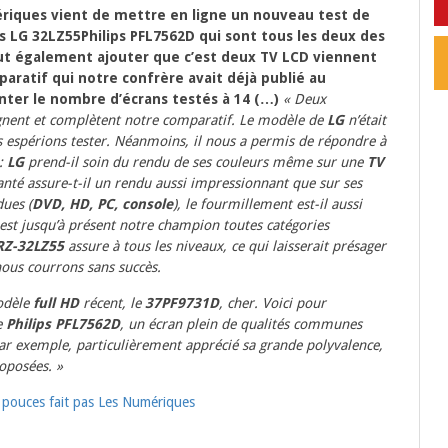
riques vient de mettre en ligne un nouveau test de
 LG 32LZ55Philips PFL7562D qui sont tous les deux des
aut également ajouter que c’est deux TV LCD viennent
aratif qui notre confrère avait déjà publié au
onter le nombre d’écrans testés à 14 (…)
« Deux
gnent et complètent notre comparatif. Le modèle de
LG
n’était
s espérions tester. Néanmoins, il nous a permis de répondre à
 :
LG
prend-il soin du rendu de ses couleurs même sur une
TV
anté assure-t-il un rendu aussi impressionnant que sur ses
ues (
DVD, HD, PC, console
), le fourmillement est-il aussi
est jusqu’à présent notre champion toutes catégories
RZ-32LZ55
assure à tous les niveaux, ce qui laisserait présager
ous courrons sans succès.
odèle
full HD
récent, le
37PF9731D
, cher. Voici pour
e
Philips PFL7562D
, un écran plein de qualités communes
ar exemple, particulièrement apprécié sa grande polyvalence,
roposées. »
pouces fait pas Les Numériques