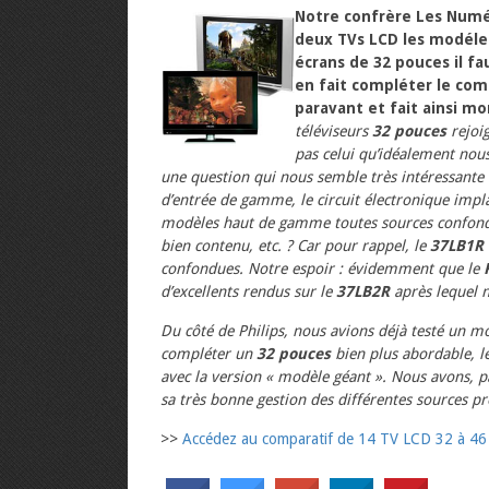
Notre confrère Les Numé
deux TVs LCD les modéles
écrans de 32 pouces il f
en fait compléter le comp
paravant et fait ainsi m
téléviseurs
32 pouces
rejoi
pas celui qu’idéalement nou
une question qui nous semble très intéressante
d’entrée de gamme, le circuit électronique impl
modèles haut de gamme toutes sources confond
bien contenu, etc. ? Car pour rappel, le
37LB1R
confondues. Notre espoir : évidemment que le
d’excellents rendus sur le
37LB2R
après lequel n
Du côté de Philips, nous avions déjà testé un m
compléter un
32 pouces
bien plus abordable, l
avec la version « modèle géant ». Nous avons, p
sa très bonne gestion des différentes sources p
>>
Accédez au comparatif de 14 TV LCD 32 à 46 