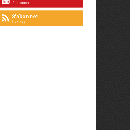
S'abonner
S'abonner
Flux RSS