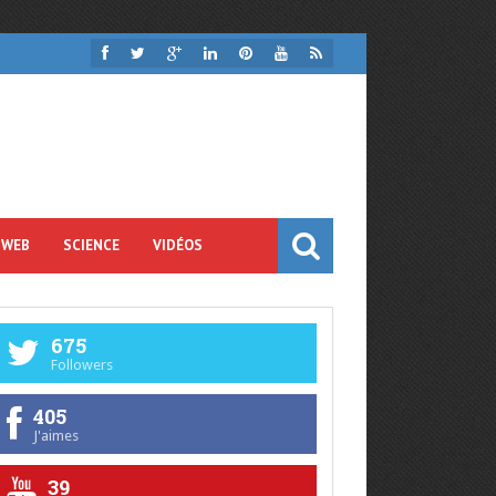
 WEB
SCIENCE
VIDÉOS
675
Followers
405
J'aimes
39