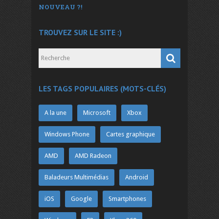
NOUVEAU ?!
TROUVEZ SUR LE SITE :)
LES TAGS POPULAIRES (MOTS-CLÉS)
A la une
Microsoft
Xbox
Windows Phone
Cartes graphique
AMD
AMD Radeon
Baladeurs Multimédias
Android
iOS
Google
Smartphones