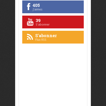
405
J'aimes
39
S'abonner
S'abonner
Flux RSS