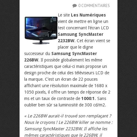
0 COMMENTAIRES
Le site
Les Numériques
vient de mettre en ligne un
test concernant l’écran LCD
Samsung SyncMaster
2232BW
. Cet écran vient se
placer que le digne
successeur du
Samsung SyncMaster
226BW
. Il possède globalement les même
caractéristiques que celui-ci mais propose un
design proche de celui des téléviseurs LCD de
la marque. C’est un écran de 22 pouces
affichant une résolution maximale de 1680 x
1050 pixels, il offre un temps de réponse de 2
ms et un taux de contraste de
1000:1
. Sans
oublier ben sûr sa luminosité de 300 cd/m2.
« Le 226BW aurait-il trouvé son remplaçant ?
Nous le croyons ! Le 226BW killer se nomme :
Samsung SyncMaster 2232BW. Il affiche les
mêmes caractéristiques que le 226BW, il