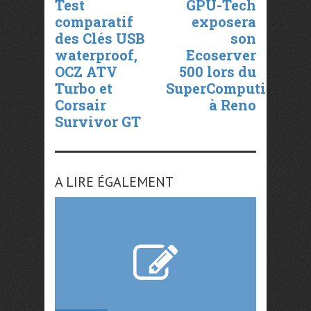
Test
GPU-Tech
comparatif
exposera
des Clés USB
son
waterproof,
Ecoserver
OCZ ATV
500 lors du
Turbo et
SuperComputing
Corsair
à Reno
Survivor GT
A LIRE ÉGALEMENT