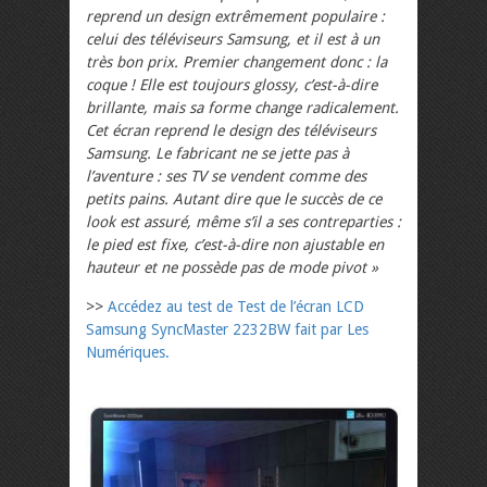
reprend un design extrêmement populaire :
celui des téléviseurs Samsung, et il est à un
très bon prix. Premier changement donc : la
coque ! Elle est toujours glossy, c’est-à-dire
brillante, mais sa forme change radicalement.
Cet écran reprend le design des téléviseurs
Samsung. Le fabricant ne se jette pas à
l’aventure : ses TV se vendent comme des
petits pains. Autant dire que le succès de ce
look est assuré, même s’il a ses contreparties :
le pied est fixe, c’est-à-dire non ajustable en
hauteur et ne possède pas de mode pivot »
>>
Accédez au test de Test de l’écran LCD
Samsung SyncMaster 2232BW fait par Les
Numériques.