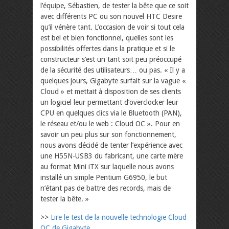
l’équipe, Sébastien, de tester la bête que ce soit
avec différents PC ou son nouvel HTC Desire
qu’il vénère tant. L’occasion de voir si tout cela
est bel et bien fonctionnel, quelles sont les
possibilités offertes dans la pratique et si le
constructeur s’est un tant soit peu préoccupé
de la sécurité des utilisateurs… ou pas. « Il y a
quelques jours, Gigabyte surfait sur la vague «
Cloud » et mettait à disposition de ses clients
un logiciel leur permettant d’overclocker leur
CPU en quelques clics via le Bluetooth (PAN),
le réseau et/ou le web : Cloud OC ». Pour en
savoir un peu plus sur son fonctionnement,
nous avons décidé de tenter l’expérience avec
une H55N-USB3 du fabricant, une carte mère
au format Mini iTX sur laquelle nous avons
installé un simple Pentium G6950, le but
n’étant pas de battre des records, mais de
tester la bête. »
>>
Lire le test de la nouvelle technologie Cloud
OC de Gigabyte.