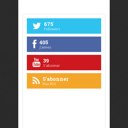
675
Followers
405
J'aimes
39
S'abonner
S'abonner
Flux RSS