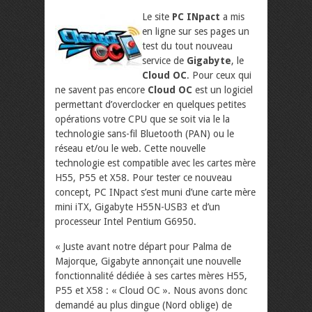
Le site
PC INpact
a mis
en ligne sur ses pages un
test du tout nouveau
service de
Gigabyte
, le
Cloud OC
. Pour ceux qui
ne savent pas encore
Cloud OC
est un logiciel
permettant d’overclocker en quelques petites
opérations votre CPU que se soit via le la
technologie sans-fil Bluetooth (PAN) ou le
réseau et/ou le web. Cette nouvelle
technologie est compatible avec les cartes mère
H55, P55 et X58. Pour tester ce nouveau
concept, PC INpact s’est muni d’une carte mère
mini iTX, Gigabyte H55N-USB3 et d’un
processeur Intel Pentium G6950.
« Juste avant notre départ pour Palma de
Majorque, Gigabyte annonçait une nouvelle
fonctionnalité dédiée à ses cartes mères H55,
P55 et X58 : « Cloud OC ». Nous avons donc
demandé au plus dingue (Nord oblige) de