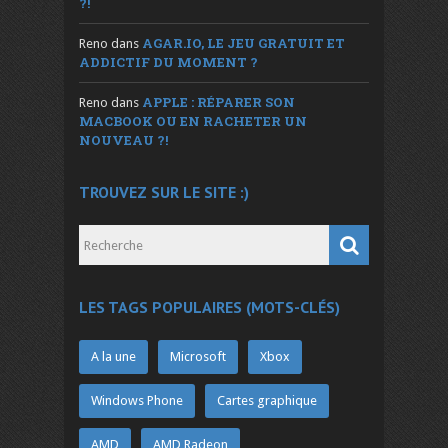
?!
AGAR.IO, LE JEU GRATUIT ET
Reno
dans
ADDICTIF DU MOMENT ?
APPLE : RÉPARER SON
Reno
dans
MACBOOK OU EN RACHETER UN
NOUVEAU ?!
TROUVEZ SUR LE SITE :)
LES TAGS POPULAIRES (MOTS-CLÉS)
A la une
Microsoft
Xbox
Windows Phone
Cartes graphique
AMD
AMD Radeon