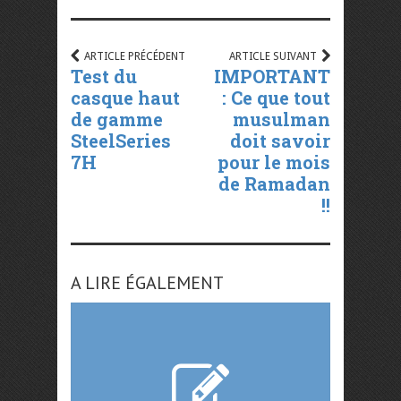
ARTICLE PRÉCÉDENT
ARTICLE SUIVANT
Test du
IMPORTANT
casque haut
: Ce que tout
de gamme
musulman
SteelSeries
doit savoir
7H
pour le mois
de Ramadan
!!
A LIRE ÉGALEMENT