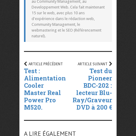
au Community Management, au
Developpement Web. Cela fait maintenant
15 sur le web, avec plus 10 ans
d'expérience dans le rédaction web,
Community Management, le
webmastering et le SEO (Référencement
naturel).
ARTICLE PRÉCÉDENT
ARTICLE SUIVANT
Test :
Test du
Alimentation
Pioneer
Cooler
BDC-202 :
Master Real
lecteur Blu-
Power Pro
Ray/Graveur
M520.
DVD à 200 €
A LIRE ÉGALEMENT