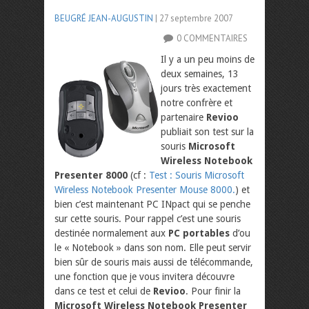
BEUGRÉ JEAN-AUGUSTIN
| 27 septembre 2007
0 COMMENTAIRES
Il y a un peu moins de
deux semaines, 13
jours très exactement
notre confrère et
partenaire
Revioo
publiait son test sur la
souris
Microsoft
Wireless Notebook
Presenter 8000
(cf :
Test : Souris Microsoft
Wireless Notebook Presenter Mouse 8000.
) et
bien c’est maintenant PC INpact qui se penche
sur cette souris. Pour rappel c’est une souris
destinée normalement aux
PC portables
d’ou
le « Notebook » dans son nom. Elle peut servir
bien sûr de souris mais aussi de télécommande,
une fonction que je vous invitera découvre
dans ce test et celui de
Revioo
. Pour finir la
Microsoft Wireless Notebook Presenter