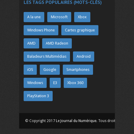
LES TAGS POPULAIRES (MOTS-CLÉS)
A la une
Microsoft
Xbox
Windows Phone
Cartes graphique
AMD
AMD Radeon
Baladeurs Multimédias
Android
iOS
Google
Smartphones
Windows
E3
Xbox 360
PlayStation 3
© Copyright 2017
Le Journal du Numérique
. Tous droits réservés.