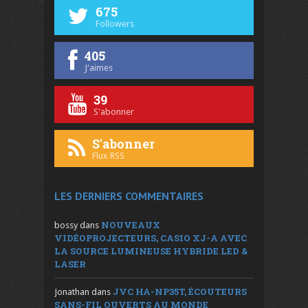
675
Followers
405
J'aimes
39
S'abonner
S'abonner
Flux RSS
LES DERNIERS COMMENTAIRES
NOUVEAUX
bossy
dans
VIDÉOPROJECTEURS, CASIO XJ-A AVEC
LA SOURCE LUMINEUSE HYBRIDE LED &
LASER
JVC HA-NP35T, ÉCOUTEURS
Jonathan
dans
SANS-FIL OUVERTS AU MONDE