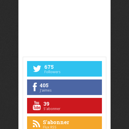
675
Followers
405
J'aimes
39
S'abonner
S'abonner
Flux RSS