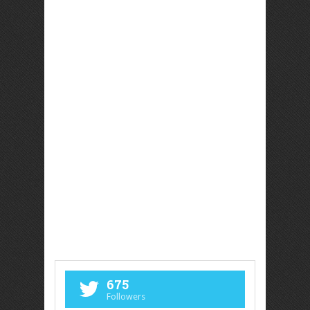
675
Followers