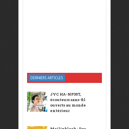
DERNIERS ARTICLES
JVC HA-NP35T,
écouteurs sans-fil
ouverts au monde
extérieur
Mailinblack : Des