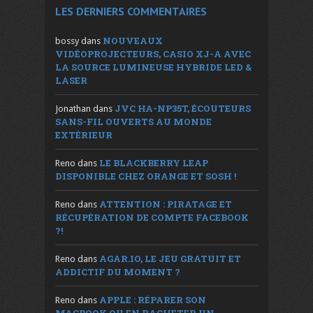
LES DERNIERS COMMENTAIRES
NOUVEAUX
bossy
dans
VIDÉOPROJECTEURS, CASIO XJ-A AVEC
LA SOURCE LUMINEUSE HYBRIDE LED &
LASER
JVC HA-NP35T, ÉCOUTEURS
Jonathan
dans
SANS-FIL OUVERTS AU MONDE
EXTÉRIEUR
LE BLACKBERRY LEAP
Reno
dans
DISPONIBLE CHEZ ORANGE ET SOSH !
ATTENTION : PIRATAGE ET
Reno
dans
RÉCUPÉRATION DE COMPTE FACEBOOK
?!
AGAR.IO, LE JEU GRATUIT ET
Reno
dans
ADDICTIF DU MOMENT ?
APPLE : RÉPARER SON
Reno
dans
MACBOOK OU EN RACHETER UN