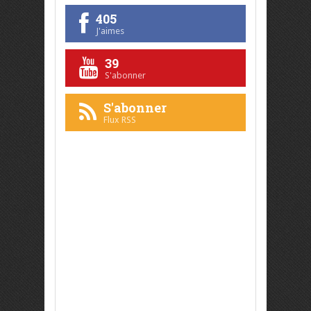
405
J'aimes
39
S'abonner
S'abonner
Flux RSS