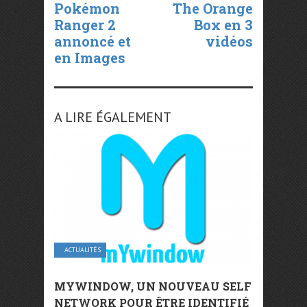
Pokémon
The Orange
Ranger 2
Box en 3
annoncé et
vidéos
en Images
A LIRE ÉGALEMENT
ACTUALITÉS
MYWINDOW, UN NOUVEAU SELF
NETWORK POUR ÊTRE IDENTIFIÉ