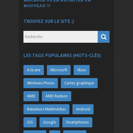
NOUVEAU ?!
TROUVEZ SUR LE SITE :)
LES TAGS POPULAIRES (MOTS-CLÉS)
A la une
Microsoft
Xbox
Windows Phone
Cartes graphique
AMD
AMD Radeon
Baladeurs Multimédias
Android
iOS
Google
Smartphones