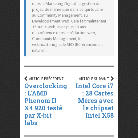
dans le Marketing Digital, la gestion de
projet, de même que dans ce qui touche
au Community Management, au
Developpement Web. Cela fait maintenant
15 sur le web, avec plus 10 ans
d'expérience dans le rédaction web,
Community Management, le
webmastering et le SEO (Référencement
naturel).
ARTICLE PRÉCÉDENT
ARTICLE SUIVANT
Overclocking
Intel Core i7
: L’AMD
: 28 Cartes
Phenom II
Mères avec
X4 920 testé
le chipset
par X-bit
Intel X58
labs