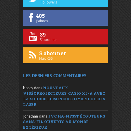
Followers
405
J'aimes
39
S'abonner
S'abonner
Flux RSS
LES DERNIERS COMMENTAIRES
NOUVEAUX
bossy
dans
VIDÉOPROJECTEURS, CASIO XJ-A AVEC
LA SOURCE LUMINEUSE HYBRIDE LED &
LASER
JVC HA-NP35T, ÉCOUTEURS
Jonathan
dans
SANS-FIL OUVERTS AU MONDE
EXTÉRIEUR