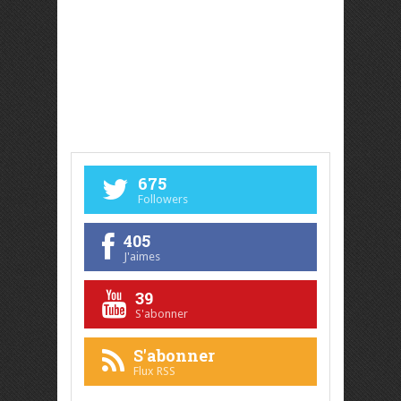
675
Followers
405
J'aimes
39
S'abonner
S'abonner
Flux RSS