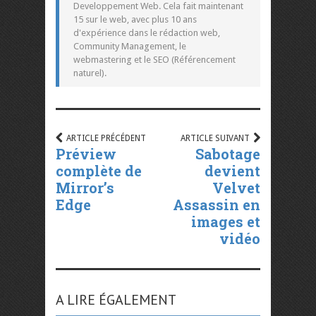
Developpement Web. Cela fait maintenant
15 sur le web, avec plus 10 ans
d'expérience dans le rédaction web,
Community Management, le
webmastering et le SEO (Référencement
naturel).
ARTICLE PRÉCÉDENT
ARTICLE SUIVANT
Préview
Sabotage
complète de
devient
Mirror’s
Velvet
Edge
Assassin en
images et
vidéo
A LIRE ÉGALEMENT