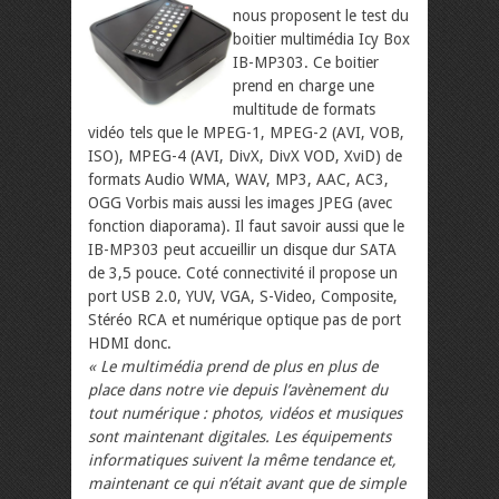
nous proposent le test du
boitier multimédia Icy Box
IB-MP303. Ce boitier
prend en charge une
multitude de formats
vidéo tels que le MPEG-1, MPEG-2 (AVI, VOB,
ISO), MPEG-4 (AVI, DivX, DivX VOD, XviD) de
formats Audio WMA, WAV, MP3, AAC, AC3,
OGG Vorbis mais aussi les images JPEG (avec
fonction diaporama). Il faut savoir aussi que le
IB-MP303 peut accueillir un disque dur SATA
de 3,5 pouce. Coté connectivité il propose un
port USB 2.0, YUV, VGA, S-Video, Composite,
Stéréo RCA et numérique optique pas de port
HDMI donc.
« Le multimédia prend de plus en plus de
place dans notre vie depuis l’avènement du
tout numérique : photos, vidéos et musiques
sont maintenant digitales. Les équipements
informatiques suivent la même tendance et,
maintenant ce qui n’était avant que de simple