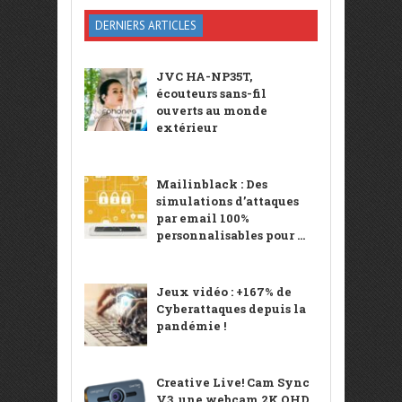
DERNIERS ARTICLES
JVC HA-NP35T,
écouteurs sans-fil
ouverts au monde
extérieur
Mailinblack : Des
simulations d’attaques
par email 100%
personnalisables pour ...
Jeux vidéo : +167% de
Cyberattaques depuis la
pandémie !
Creative Live! Cam Sync
V3, une webcam 2K QHD