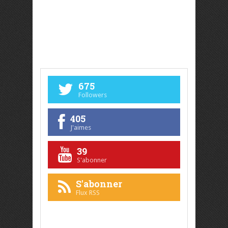
675
Followers
405
J'aimes
39
S'abonner
S'abonner
Flux RSS